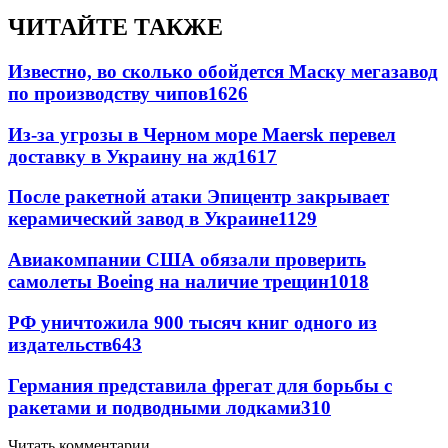
ЧИТАЙТЕ ТАКЖЕ
Известно, во сколько обойдется Маску мегазавод
по производству чипов
1626
Из-за угрозы в Черном море Maersk перевел
доставку в Украину на жд
1617
После ракетной атаки Эпицентр закрывает
керамический завод в Украине
1129
Авиакомпании США обязали проверить
самолеты Boeing на наличие трещин
1018
РФ уничтожила 900 тысяч книг одного из
издательств
643
Германия представила фрегат для борьбы с
ракетами и подводными лодками
310
Читать комментарии