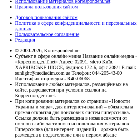
Использование материалов korrespondent.net
Правила пользования сайтом
Договор пользования сайтом
Политика в сфере конфиденциальности и персональных
данных
Пользовательское соглашение
Редакция
© 2000-2026, Korrespondent.net
Субъект в сфере онлайн-медиа Название онлайн-медиа -
«КореспонденТ.net» Адрес: 02091, місто Київ,
ХАРКІВСЬКЕ ШОСЕ, будинок 172-Б, офіс 208/1 E-mail:
sunlight@mediadim.com.ua
Телефон: 044-205-43-00
Идентификатор медиа - R40-06068
Использование любых материалов, размещённых на
сайте, разрешается при условии ссылки на
Корреспондент.net.
При копировании материалов со страницы «Новости
Украины и мира», для интернет-изданий – обязательна
прямая открытая для поисковых систем гиперссылка.
Ссылка должна быть размещена в независимости от
полного либо частичного использования материалов.
Гиперссылка (для интернет- изданий) – должна быть
размещена в подзаголовке или в первом абзаце