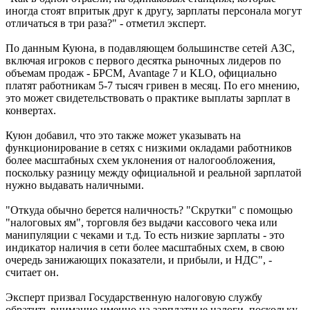
иногда стоят впритык друг к другу, зарплаты персонала могут
отличаться в три раза?" - отметил эксперт.
По данным Куюна, в подавляющем большинстве сетей АЗС,
включая игроков с первого десятка рыночных лидеров по
объемам продаж - БРСМ, Avantage 7 и KLO, официально
платят работникам 5-7 тысяч гривен в месяц. По его мнению,
это может свидетельствовать о практике выплаты зарплат в
конвертах.
Куюн добавил, что это также может указывать на
функционирование в сетях с низкими окладами работников
более масштабных схем уклонения от налогообложения,
поскольку разницу между официальной и реальной зарплатой
нужно выдавать наличными.
"Откуда обычно берется наличность? "Скрутки" с помощью
"налоговых ям", торговля без выдачи кассового чека или
манипуляции с чеками и т.д. То есть низкие зарплаты - это
индикатор наличия в сети более масштабных схем, в свою
очередь занижающих показатели, и прибыли, и НДС", -
считает он.
Эксперт призвал Государственную налоговую службу
обратить внимание именно на зарплатные налоги, поскольку