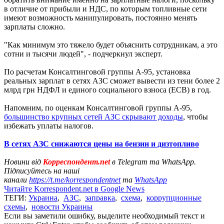
в отличие от прибыли и НДС, по которым топливные сети
имеют возможность манипулировать, постоянно менять
зарплаты сложно.
"Как минимум это тяжело будет объяснить сотрудникам, а это
сотни и тысячи людей", - подчеркнул эксперт.
По расчетам Консалтинговой группы А-95, установка
реальных зарплат в сетях АЗС сможет вывести из тени более 2
млрд грн НДФЛ и единого социального взноса (ЕСВ) в год.
Напомним, по оценкам Консалтинговой группы А-95,
большинство крупных сетей АЗС скрывают доходы
, чтобы
избежать уплаты налогов.
В сетях АЗС снижаются цены на бензин и дизтопливо
Новини від
Корреспондент.net
в Telegram та WhatsApp.
Підписуйтесь на наші
канали
https://t.me/korrespondentnet
та
WhatsApp
Читайте Korrespondent.net в Google News
ТЕГИ:
Украина
,
АЗС
,
заправка
,
схема
,
коррупционные
схемы
,
новости Украины
Если вы заметили ошибку, выделите необходимый текст и