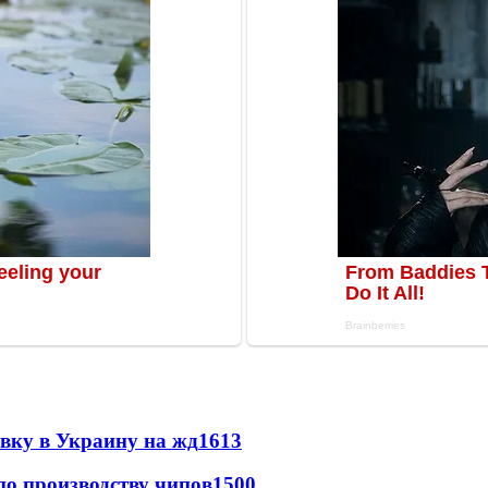
авку в Украину на жд
1613
по производству чипов
1500