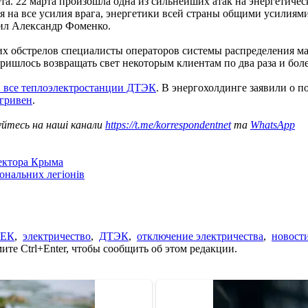
ета. 22 марта произошла одна из сильнейших атак на энергетич
 на все усилия врага, энергетики всей страны общими усилиями
тил Александр Фоменко.
их обстрелов специалисты операторов системы распределения ма
ишлось возвращать свет некоторым клиентам по два раза и боле
 все теплоэлектростанции ДТЭК
. В энергохолдинге заявили о 
гривен
.
уйтесь на наші канали
https://t.me/korrespondentnet
та
WhatsApp
сектора Крыма
іональних легіонів
ЕК
,
электричество
,
ДТЭК
,
отключение электричества
,
новост
те Ctrl+Enter, чтобы сообщить об этом редакции.