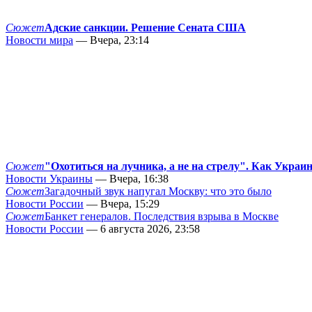
Сюжет
Адские санкции. Решение Сената США
Новости мира
— Вчера, 23:14
Сюжет
"Охотиться на лучника, а не на стрелу". Как Украи
Новости Украины
— Вчера, 16:38
Сюжет
Загадочный звук напугал Москву: что это было
Новости России
— Вчера, 15:29
Сюжет
Банкет генералов. Последствия взрыва в Москве
Новости России
— 6 августа 2026, 23:58