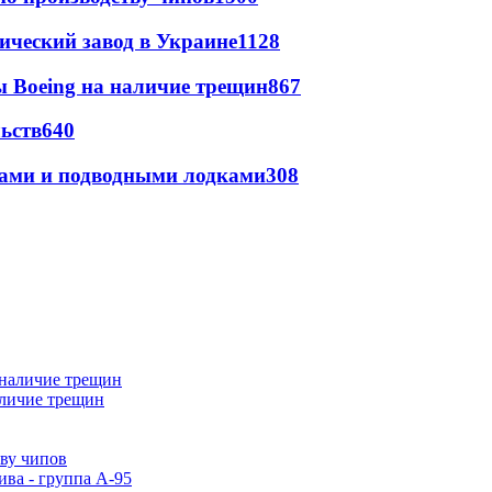
ический завод в Украине
1128
 Boeing на наличие трещин
867
ьств
640
тами и подводными лодками
308
аличие трещин
тву чипов
ива - группа А-95