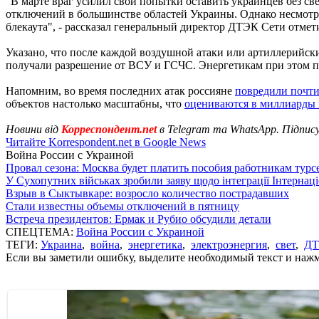
"В марте враг усилил свои попытки оставить украинцев без св
отключений в большинстве областей Украины. Однако несмотря
блекаута", - рассказал генеральный директор ДТЭК Сети отме
Указано, что после каждой воздушной атаки или артиллерийск
получали разрешение от ВСУ и ГСЧС. Энергетикам при этом пр
Напомним, во время последних атак россияне
повредили почти
объектов настолько масштабны, что
оцениваются в миллиарды 
Новини від
Корреспондент.net
в Telegram та WhatsApp. Підпис
Читайте Korrespondent.net в Google News
Война России с Украиной
Провал сезона: Москва будет платить пособия работникам тур
У Сухопутних військах зробили заяву щодо інтеграції Інтернац
Взрыв в Сыктывкаре: возросло количество пострадавших
Стали известны объемы отключений в пятницу
Встреча президентов: Ермак и Рубио обсудили детали
СПЕЦТЕМА:
Война России с Украиной
ТЕГИ:
Украина
,
война
,
энергетика
,
электроэнергия
,
свет
,
ДТ
Если вы заметили ошибку, выделите необходимый текст и нажми