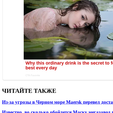
ЧИТАЙТЕ ТАКЖЕ
Из-за угрозы в Черном море Maersk перевел дост
Известно, во сколько обойдется Маску мегазавод 