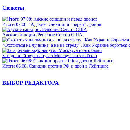
Сюжеты
Итоги 07.08: "Адские" санкции и "парад" дронов
Адские санкции. Решение Сената США
"Охотиться на лучника, а не на стрелу". Как Украине бороться 
Загадочный звук напугал Москву: что это было
Итоги 06.08: Санкции против РФ и дрон в Лейпциге
ВЫБОР РЕДАКТОРА