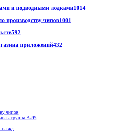
тами и подводными лодками
1014
по производству чипов
1001
ьств
592
магазина приложений
432
тву чипов
ива - группа А-95
у на жд