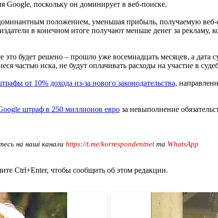
ля Google, поскольку он доминирует в веб-поиске.
м доминантным положением, уменьшая прибыль, получаемую веб-
о издатели в конечном итоге получают меньше денег за рекламу,
 это будет решено – прошло уже восемнадцать месяцев, а дата с
еся частью иска, не будут оплачивать расходы на участие в суде
трафы от 10% дохода из-за нового законодательства,
направленн
oogle штраф в 250 миллионов евро
за невыполнение обязательст
тесь на наші канали
https://t.me/korrespondentnet
та
WhatsApp
те Ctrl+Enter, чтобы сообщить об этом редакции.