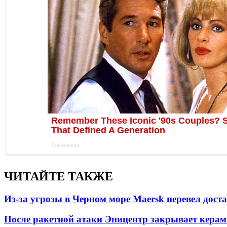
ЧИТАЙТЕ ТАКЖЕ
Из-за угрозы в Черном море Maersk перевел дост
После ракетной атаки Эпицентр закрывает керам