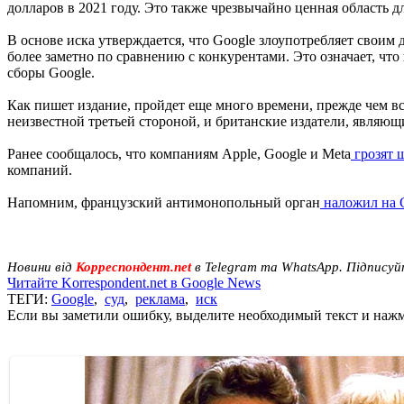
долларов в 2021 году. Это также чрезвычайно ценная область д
В основе иска утверждается, что Google злоупотребляет свои
более заметно по сравнению с конкурентами. Это означает, чт
сборы Google.
Как пишет издание, пройдет еще много времени, прежде чем все
неизвестной третьей стороной, и британские издатели, являющи
Ранее сообщалось, что компаниям Apple, Google и Meta
грозят ш
компаний.
Напомним, французский антимонопольный орган
наложил на G
Новини від
Корреспондент.net
в Telegram та WhatsApp. Підписуй
Читайте Korrespondent.net в Google News
ТЕГИ:
Google
,
суд
,
реклама
,
иск
Если вы заметили ошибку, выделите необходимый текст и нажми