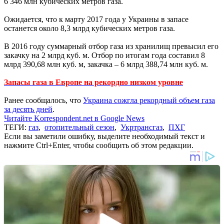
6 346 млн кубических метров газа.
Ожидается, что к марту 2017 года у Украины в запасе
останется около 8,3 млрд кубических метров газа.
В 2016 году суммарный отбор газа из хранилищ превысил его
закачку на 2 млрд куб. м. Отбор по итогам года составил 8
млрд 390,68 млн куб. м, закачка – 6 млрд 388,74 млн куб. м.
Запасы газа в Европе на рекордно низком уровне
Ранее сообщалось, что
Украина сожгла рекордный объем газа
за десять дней
.
Читайте Korrespondent.net в Google News
ТЕГИ:
газ
,
отопительный сезон
,
Укртрансгаз
,
ПХГ
Если вы заметили ошибку, выделите необходимый текст и
нажмите Ctrl+Enter, чтобы сообщить об этом редакции.