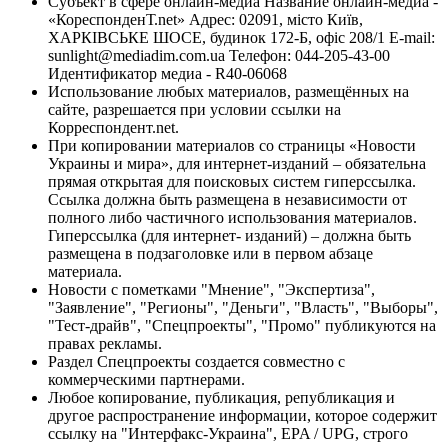
Субъект в сфере онлайн-медиа Название онлайн-медиа -
«КореспонденТ.net» Адрес: 02091, місто Київ,
ХАРКІВСЬКЕ ШОСЕ, будинок 172-Б, офіс 208/1 E-mail:
sunlight@mediadim.com.ua
Телефон: 044-205-43-00
Идентификатор медиа - R40-06068
Использование любых материалов, размещённых на
сайте, разрешается при условии ссылки на
Корреспондент.net.
При копировании материалов со страницы «Новости
Украины и мира», для интернет-изданий – обязательна
прямая открытая для поисковых систем гиперссылка.
Ссылка должна быть размещена в независимости от
полного либо частичного использования материалов.
Гиперссылка (для интернет- изданий) – должна быть
размещена в подзаголовке или в первом абзаце
материала.
Новости с пометками "Мнение", "Экспертиза",
"Заявление", "Регионы", "Деньги", "Власть", "Выборы",
"Тест-драйв", "Спецпроекты", "Промо" публикуются на
правах рекламы.
Раздел Спецпроекты создается совместно с
коммерческими партнерами.
Любое копирование, публикация, републикация и
другое распространение информации, которое содержит
ссылку на "Интерфакс-Украина", EPA / UPG, строго