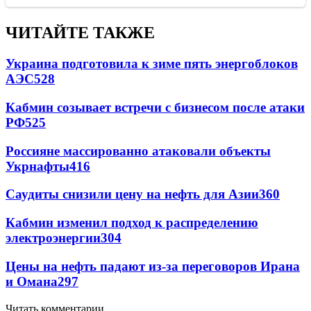
ЧИТАЙТЕ ТАКЖЕ
Украина подготовила к зиме пять энергоблоков
АЭС
528
Кабмин созывает встречи с бизнесом после атаки
РФ
525
Россияне массированно атаковали объекты
Укрнафты
416
Саудиты снизили цену на нефть для Азии
360
Кабмин изменил подход к распределению
электроэнергии
304
Цены на нефть падают из-за переговоров Ирана
и Омана
297
Читать комментарии