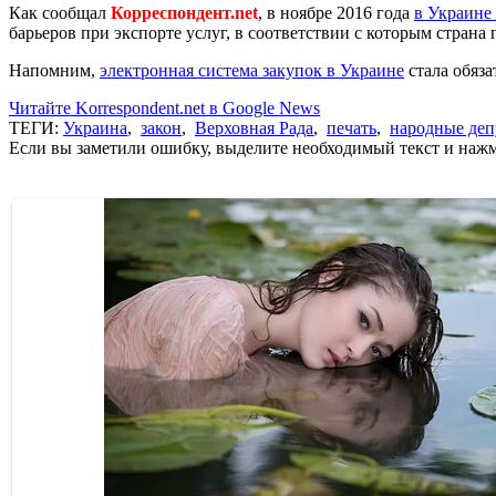
Как сообщал
Корреспондент.net
, в ноябре 2016 года
в Украине 
барьеров при экспорте услуг, в соответствии с которым страна
Напомним,
электронная система закупок в Украине
cтала обяза
Читайте Korrespondent.net в Google News
ТЕГИ:
Украина
,
закон
,
Верховная Рада
,
печать
,
народные деп
Если вы заметили ошибку, выделите необходимый текст и нажми