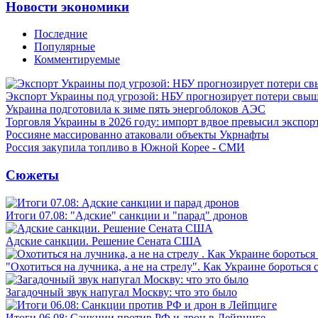
Новости экономики
Последние
Популярные
Комментируемые
Экспорт Украины под угрозой: НБУ прогнозирует потери свыш
Украина подготовила к зиме пять энергоблоков АЭС
Торговля Украины в 2026 году: импорт вдвое превысил экспор
Россияне массированно атаковали объекты Укрнафты
Россия закупила топливо в Южной Корее - СМИ
Сюжеты
Итоги 07.08: "Адские" санкции и "парад" дронов
Адские санкции. Решение Сената США
"Охотиться на лучника, а не на стрелу". Как Украине бороться 
Загадочный звук напугал Москву: что это было
Итоги 06.08: Санкции против РФ и дрон в Лейпциге