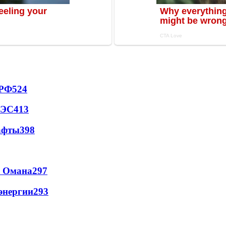
 РФ
524
АЭС
413
афты
398
и Омана
297
энергии
293