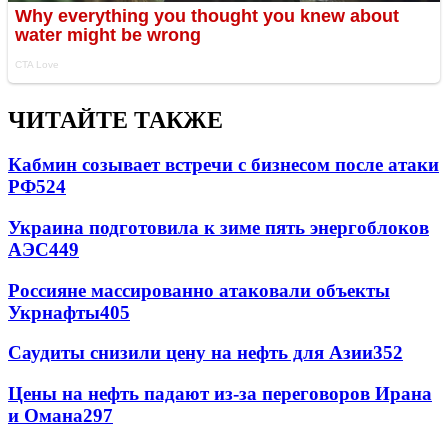
ЧИТАЙТЕ ТАКЖЕ
Кабмин созывает встречи с бизнесом после атаки
РФ
524
Украина подготовила к зиме пять энергоблоков
АЭС
449
Россияне массированно атаковали объекты
Укрнафты
405
Саудиты снизили цену на нефть для Азии
352
Цены на нефть падают из-за переговоров Ирана
и Омана
297