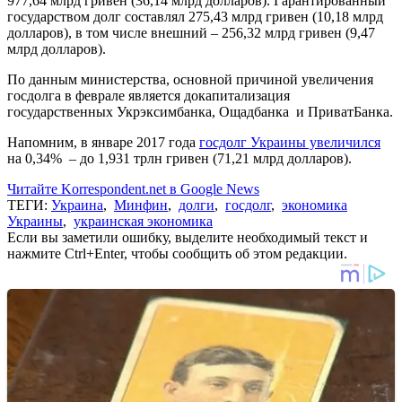
977,64 млрд гривен (36,14 млрд долларов). Гарантированный
государством долг составлял 275,43 млрд гривен (10,18 млрд
долларов), в том числе внешний – 256,32 млрд гривен (9,47
млрд долларов).
По данным министерства, основной причиной увеличения
госдолга в феврале является докапитализация
государственных Укрэксимбанка, Ощадбанка и ПриватБанка.
Напомним, в январе 2017 года
госдолг Украины увеличился
на 0,34% – до 1,931 трлн гривен (71,21 млрд долларов).
Читайте Korrespondent.net в Google News
ТЕГИ:
Украина
,
Минфин
,
долги
,
госдолг
,
экономика
Украины
,
украинская экономика
Если вы заметили ошибку, выделите необходимый текст и
нажмите Ctrl+Enter, чтобы сообщить об этом редакции.