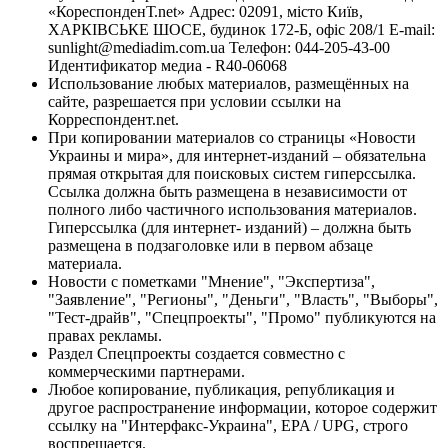
«КореспонденТ.net» Адрес: 02091, місто Київ,
ХАРКІВСЬКЕ ШОСЕ, будинок 172-Б, офіс 208/1 E-mail:
sunlight@mediadim.com.ua
Телефон: 044-205-43-00
Идентификатор медиа - R40-06068
Использование любых материалов, размещённых на
сайте, разрешается при условии ссылки на
Корреспондент.net.
При копировании материалов со страницы «Новости
Украины и мира», для интернет-изданий – обязательна
прямая открытая для поисковых систем гиперссылка.
Ссылка должна быть размещена в независимости от
полного либо частичного использования материалов.
Гиперссылка (для интернет- изданий) – должна быть
размещена в подзаголовке или в первом абзаце
материала.
Новости с пометками "Мнение", "Экспертиза",
"Заявление", "Регионы", "Деньги", "Власть", "Выборы",
"Тест-драйв", "Спецпроекты", "Промо" публикуются на
правах рекламы.
Раздел Спецпроекты создается совместно с
коммерческими партнерами.
Любое копирование, публикация, републикация и
другое распространение информации, которое содержит
ссылку на "Интерфакс-Украина", EPA / UPG, строго
воспрещается.