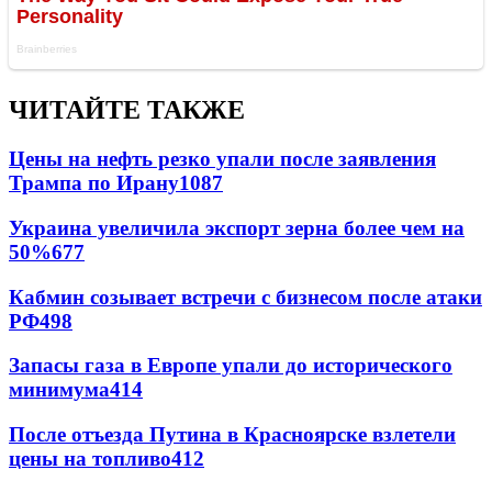
ЧИТАЙТЕ ТАКЖЕ
Цены на нефть резко упали после заявления
Трампа по Ирану
1087
Украина увеличила экспорт зерна более чем на
50%
677
Кабмин созывает встречи с бизнесом после атаки
РФ
498
Запасы газа в Европе упали до исторического
минимума
414
После отъезда Путина в Красноярске взлетели
цены на топливо
412