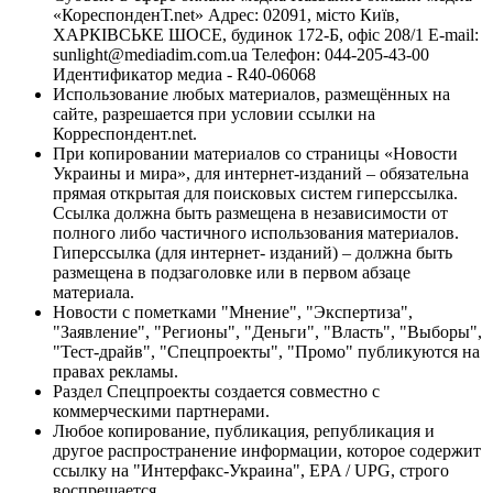
«КореспонденТ.net» Адрес: 02091, місто Київ,
ХАРКІВСЬКЕ ШОСЕ, будинок 172-Б, офіс 208/1 E-mail:
sunlight@mediadim.com.ua
Телефон: 044-205-43-00
Идентификатор медиа - R40-06068
Использование любых материалов, размещённых на
сайте, разрешается при условии ссылки на
Корреспондент.net.
При копировании материалов со страницы «Новости
Украины и мира», для интернет-изданий – обязательна
прямая открытая для поисковых систем гиперссылка.
Ссылка должна быть размещена в независимости от
полного либо частичного использования материалов.
Гиперссылка (для интернет- изданий) – должна быть
размещена в подзаголовке или в первом абзаце
материала.
Новости с пометками "Мнение", "Экспертиза",
"Заявление", "Регионы", "Деньги", "Власть", "Выборы",
"Тест-драйв", "Спецпроекты", "Промо" публикуются на
правах рекламы.
Раздел Спецпроекты создается совместно с
коммерческими партнерами.
Любое копирование, публикация, републикация и
другое распространение информации, которое содержит
ссылку на "Интерфакс-Украина", EPA / UPG, строго
воспрещается.