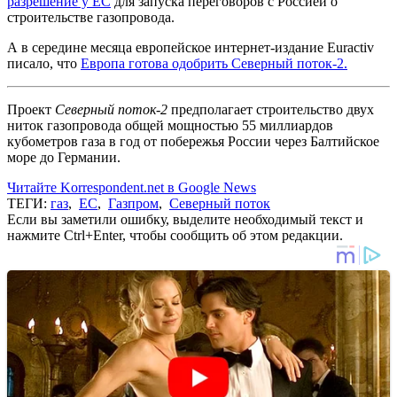
разрешение у ЕС
для запуска переговоров с Россией о
строительстве газопровода.
А в середине месяца европейское интернет-издание Euractiv
писало, что
Европа готова одобрить Северный поток-2.
Проект
Северный поток-2
предполагает строительство двух
ниток газопровода общей мощностью 55 миллиардов
кубометров газа в год от побережья России через Балтийское
море до Германии.
Читайте Korrespondent.net в Google News
ТЕГИ:
газ
,
ЕС
,
Газпром
,
Северный поток
Если вы заметили ошибку, выделите необходимый текст и
нажмите Ctrl+Enter, чтобы сообщить об этом редакции.