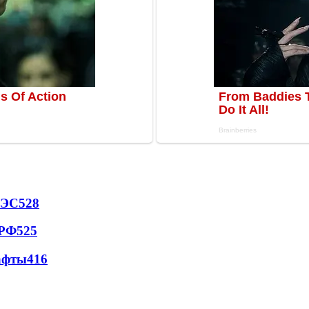
АЭС
528
 РФ
525
афты
416