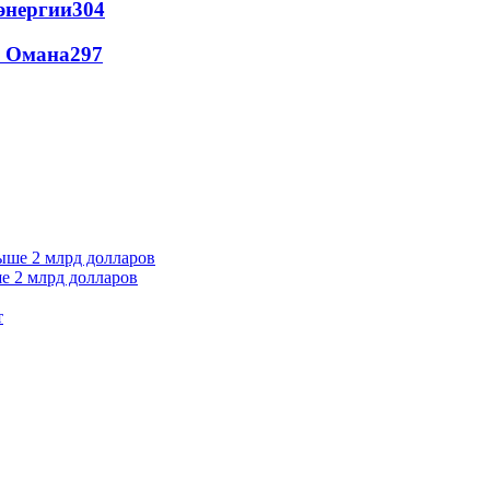
энергии
304
и Омана
297
е 2 млрд долларов
т