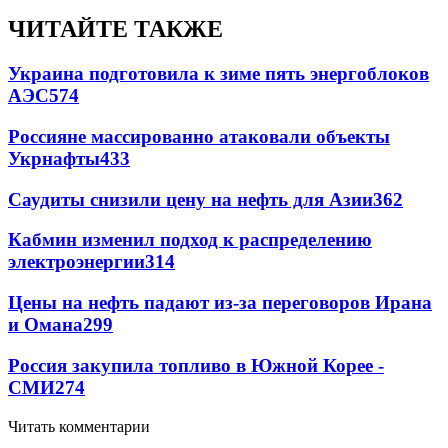
ЧИТАЙТЕ ТАКЖЕ
Украина подготовила к зиме пять энергоблоков
АЭС
574
Россияне массированно атаковали объекты
Укрнафты
433
Саудиты снизили цену на нефть для Азии
362
Кабмин изменил подход к распределению
электроэнергии
314
Цены на нефть падают из-за переговоров Ирана
и Омана
299
Россия закупила топливо в Южной Корее -
СМИ
274
Читать комментарии