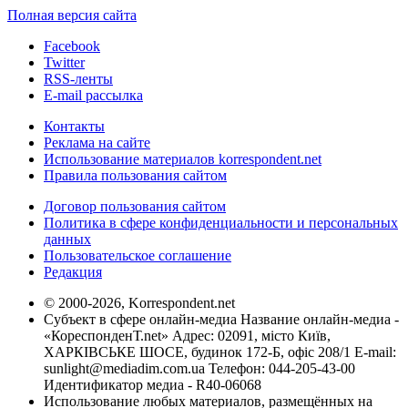
Полная версия сайта
Facebook
Twitter
RSS-ленты
E-mail рассылка
Контакты
Реклама на сайте
Использование материалов korrespondent.net
Правила пользования сайтом
Договор пользования сайтом
Политика в сфере конфиденциальности и персональных
данных
Пользовательское соглашение
Редакция
© 2000-2026, Korrespondent.net
Субъект в сфере онлайн-медиа Название онлайн-медиа -
«КореспонденТ.net» Адрес: 02091, місто Київ,
ХАРКІВСЬКЕ ШОСЕ, будинок 172-Б, офіс 208/1 E-mail:
sunlight@mediadim.com.ua
Телефон: 044-205-43-00
Идентификатор медиа - R40-06068
Использование любых материалов, размещённых на