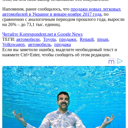
Напомним, ранее сообщалось, что
продажи новых легковых
автомобилей в Украине в январе-ноябре 2017 года
, по
сравнению с аналогичным периодом прошлого года, выросли
на 26% – до 73,1 тыс. единиц.
Читайте Korrespondent.net в Google News
ТЕГИ:
автомобили
,
Toyota
,
продажи
,
Renault
,
nissan
,
Volkswagen
,
автомобиль
,
продажа
Если вы заметили ошибку, выделите необходимый текст и
нажмите Ctrl+Enter, чтобы сообщить об этом редакции.