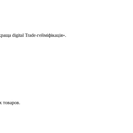
ща digital Trade-гейміфікація».
 товаров.