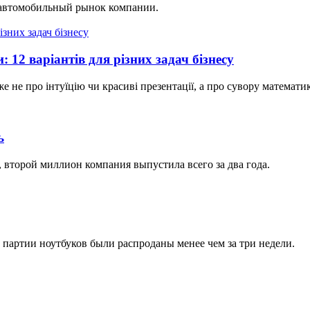
 автомобильный рынок компании.
 12 варіантів для різних задач бізнесу
е не про інтуїцію чи красиві презентації, а про сувору математик
ь
 второй миллион компания выпустила всего за два года.
партии ноутбуков были распроданы менее чем за три недели.