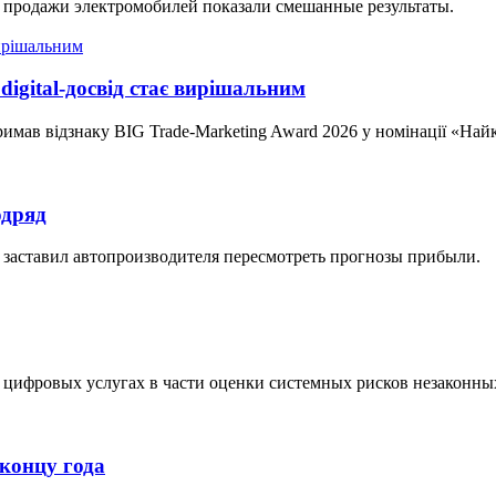
к продажи электромобилей показали смешанные результаты.
digital-досвід стає вирішальним
ав відзнаку BIG Trade-Marketing Award 2026 у номінації «Найкра
одряд
 заставил автопроизводителя пересмотреть прогнозы прибыли.
 цифровых услугах в части оценки системных рисков незаконных
концу года