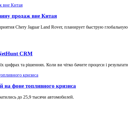
вину продаж вне Китая
дприятия Chery Jaguar Land Rover, планирует быструю глобальн
 NetHunt CRM
їх цифрах та рішеннях. Коли ви чітко бачите процеси і результат
й на фоне топливного кризиса
атились до 25,9 тысячи автомобилей.