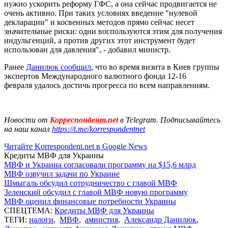
нужно ускорить реформу ГФС, а она сейчас продвигается не
очень активно. При таких условиях введение "нулевой
декларации" и косвенных методов прямо сейчас несет
значительные риски: одни воспользуются этим для получения
индульгенций, а против других этот инструмент будет
использован для давления", - добавил министр.
Ранее
Данилюк сообщил
, что во время визита в Киев группы
экспертов Международного валютного фонда 12-16
февраля удалось достичь прогресса по всем направлениям.
Новости от
Корреспондент.net
в Telegram. Подписывайтесь
на наш канал
https://t.me/korrespondentnet
Читайте Korrespondent.net в Google News
Кредиты МВФ для Украины
МВФ и Украина согласовали программу на $15,6 млрд
МВФ озвучил задачи по Украине
Шмыгаль обсудил сотрудничество с главой МВФ
Зеленский обсудил с главой МВФ новую программу
МВФ оценил финансовые потребности Украины
СПЕЦТЕМА:
Кредиты МВФ для Украины
ТЕГИ:
налоги
,
МВФ
,
амнистия
,
Александр Данилюк
,