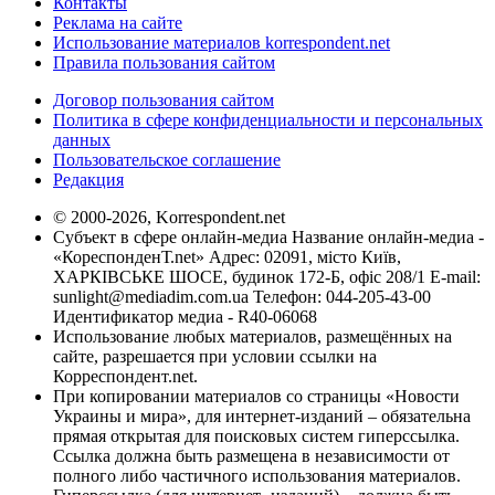
Контакты
Реклама на сайте
Использование материалов korrespondent.net
Правила пользования сайтом
Договор пользования сайтом
Политика в сфере конфиденциальности и персональных
данных
Пользовательское соглашение
Редакция
© 2000-2026, Korrespondent.net
Субъект в сфере онлайн-медиа Название онлайн-медиа -
«КореспонденТ.net» Адрес: 02091, місто Київ,
ХАРКІВСЬКЕ ШОСЕ, будинок 172-Б, офіс 208/1 E-mail:
sunlight@mediadim.com.ua
Телефон: 044-205-43-00
Идентификатор медиа - R40-06068
Использование любых материалов, размещённых на
сайте, разрешается при условии ссылки на
Корреспондент.net.
При копировании материалов со страницы «Новости
Украины и мира», для интернет-изданий – обязательна
прямая открытая для поисковых систем гиперссылка.
Ссылка должна быть размещена в независимости от
полного либо частичного использования материалов.