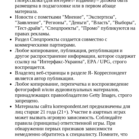
Гиперссылка (для интернет- изданий) – должна быть
размещена в подзаголовке или в первом абзаце
материала.
Новости с пометками "Мнение", "Экспертиза",
"Заявление", "Регионы", "Деньги", "Власть", "Выборы",
"Тест-драйв", "Спецпроекты", "Промо" публикуются на
правах рекламы.
Раздел Спецпроекты создается совместно с
коммерческими партнерами.
Любое копирование, публикация, републикация и
другое распространение информации, которое содержит
ссылку на "Интерфакс-Украина", EPA / UPG, строго
воспрещается.
Владелец веб-страницы в разделе Я- Корреспондент
является автор публикации.
Любое копирование, перепечатка и воспроизведение
фотографий и/или аудиовизуальных материалов,
принадлежащих правообладателю Getty Images, строго
запрещено.
Материалы сайта korrespondent.net предназначены для
лиц старше 21 года (21+). Участие в азартных играх
может вызвать игровую зависимость. Соблюдайте
правила (принципы) ответственной игры. При
обнаружении первых признаков зависимости
немедленно обратитесь к специалисту. Помните, что