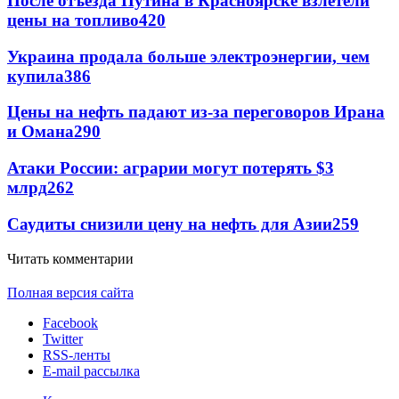
После отъезда Путина в Красноярске взлетели
цены на топливо
420
Украина продала больше электроэнергии, чем
купила
386
Цены на нефть падают из-за переговоров Ирана
и Омана
290
Атаки России: аграрии могут потерять $3
млрд
262
Саудиты снизили цену на нефть для Азии
259
Читать комментарии
Полная версия сайта
Facebook
Twitter
RSS-ленты
E-mail рассылка