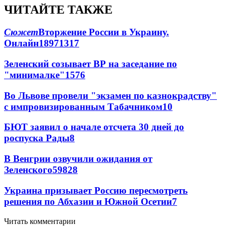
ЧИТАЙТЕ ТАКЖЕ
Сюжет
Вторжение России в Украину.
Онлайн
189
71
317
Зеленский созывает ВР на заседание по
"минималке"
15
76
Во Львове провели "экзамен по казнокрадству"
с импровизированным Табачником
10
БЮТ заявил о начале отсчета 30 дней до
роспуска Рады
8
В Венгрии озвучили ожидания от
Зеленского
59
8
28
Украина призывает Россию пересмотреть
решения по Абхазии и Южной Осетии
7
Читать комментарии