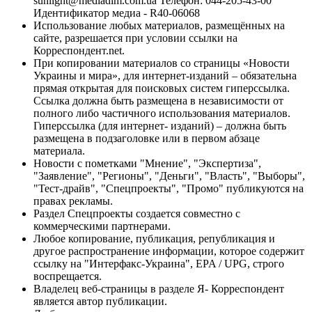
sunlight@mediadim.com.ua
Телефон: 044-205-43-00
Идентификатор медиа - R40-06068
Использование любых материалов, размещённых на
сайте, разрешается при условии ссылки на
Корреспондент.net.
При копировании материалов со страницы «Новости
Украины и мира», для интернет-изданий – обязательна
прямая открытая для поисковых систем гиперссылка.
Ссылка должна быть размещена в независимости от
полного либо частичного использования материалов.
Гиперссылка (для интернет- изданий) – должна быть
размещена в подзаголовке или в первом абзаце
материала.
Новости с пометками "Мнение", "Экспертиза",
"Заявление", "Регионы", "Деньги", "Власть", "Выборы",
"Тест-драйв", "Спецпроекты", "Промо" публикуются на
правах рекламы.
Раздел Спецпроекты создается совместно с
коммерческими партнерами.
Любое копирование, публикация, републикация и
другое распространение информации, которое содержит
ссылку на "Интерфакс-Украина", EPA / UPG, строго
воспрещается.
Владелец веб-страницы в разделе Я- Корреспондент
является автор публикации.