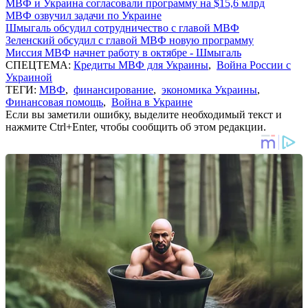
МВФ и Украина согласовали программу на $15,6 млрд
МВФ озвучил задачи по Украине
Шмыгаль обсудил сотрудничество с главой МВФ
Зеленский обсудил с главой МВФ новую программу
Миссия МВФ начнет работу в октябре - Шмыгаль
СПЕЦТЕМА:
Кредиты МВФ для Украины
,
Война России с
Украиной
ТЕГИ:
МВФ
,
финансирование
,
экономика Украины
,
Финансовая помощь
,
Война в Украине
Если вы заметили ошибку, выделите необходимый текст и
нажмите Ctrl+Enter, чтобы сообщить об этом редакции.