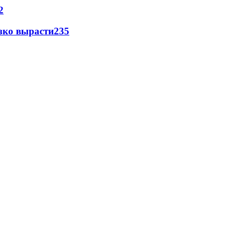
2
зко вырасти
235