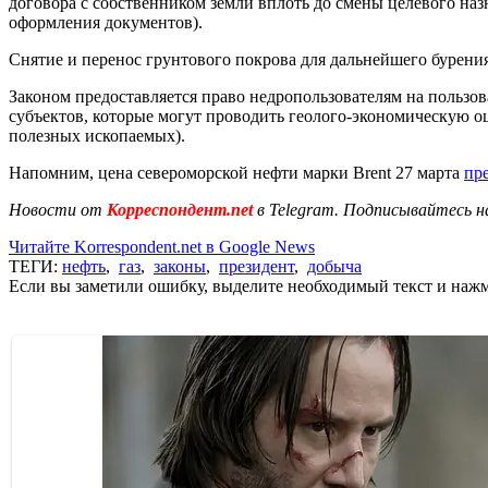
договора с собственником земли вплоть до смены целевого на
оформления документов).
Снятие и перенос грунтового покрова для дальнейшего бурения
Законом предоставляется право недропользователям на пользов
субъектов, которые могут проводить геолого-экономическую оц
полезных ископаемых).
Напомним, цена североморской нефти марки Brent 27 марта
пр
Новости от
Корреспондент.net
в Telegram. Подписывайтесь н
Читайте Korrespondent.net в Google News
ТЕГИ:
нефть
,
газ
,
законы
,
президент
,
добыча
Если вы заметили ошибку, выделите необходимый текст и нажми