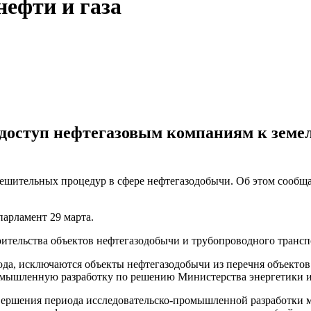
ефти и газа
доступ нефтегазовым компаниям к земе
решительных процедур в сфере нефтегазодобычи. Об этом сообщ
парламент 29 марта.
оительства объектов нефтегазодобычи и трубопроводного транспо
ода, исключаются объекты нефтегазодобычи из перечня объектов
омышленную разработку по решению Министерства энергетики 
авершения периода исследовательско-промышленной разработки 