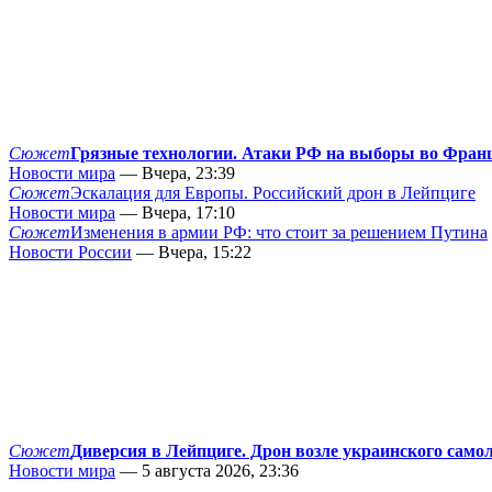
Сюжет
Грязные технологии. Атаки РФ на выборы во Фран
Новости мира
— Вчера, 23:39
Сюжет
Эскалация для Европы. Российский дрон в Лейпциге
Новости мира
— Вчера, 17:10
Сюжет
Изменения в армии РФ: что стоит за решением Путина
Новости России
— Вчера, 15:22
Сюжет
Диверсия в Лейпциге. Дрон возле украинского само
Новости мира
— 5 августа 2026, 23:36