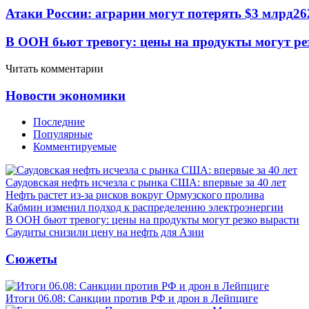
Атаки России: аграрии могут потерять $3 млрд
26
В ООН бьют тревогу: цены на продукты могут ре
Читать комментарии
Новости экономики
Последние
Популярные
Комментируемые
Саудовская нефть исчезла с рынка США: впервые за 40 лет
Нефть растет из-за рисков вокруг Ормузского пролива
Кабмин изменил подход к распределению электроэнергии
В ООН бьют тревогу: цены на продукты могут резко вырасти
Саудиты снизили цену на нефть для Азии
Сюжеты
Итоги 06.08: Санкции против РФ и дрон в Лейпциге