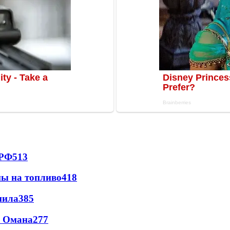
 РФ
513
ны на топливо
418
пила
385
и Омана
277