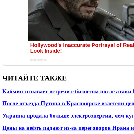
ЧИТАЙТЕ ТАКЖЕ
Кабмин созывает встречи с бизнесом после атаки
После отъезда Путина в Красноярске взлетели це
Украина продала больше электроэнергии, чем ку
Цены на нефть падают из-за переговоров Ирана 