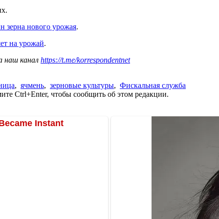
ых.
нн зерна нового урожая
.
яет на урожай
.
а наш канал
https://t.me/korrespondentnet
ница
,
ячмень
,
зерновые культуры
,
Фискальная служба
те Ctrl+Enter, чтобы сообщить об этом редакции.