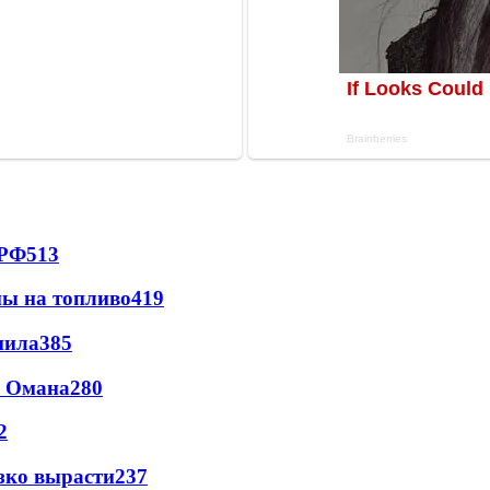
 РФ
513
ны на топливо
419
пила
385
и Омана
280
2
зко вырасти
237