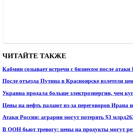
ЧИТАЙТЕ ТАКЖЕ
Кабмин созывает встречи с бизнесом после атаки
После отъезда Путина в Красноярске взлетели це
Украина продала больше электроэнергии, чем ку
Цены на нефть падают из-за переговоров Ирана 
Атаки России: аграрии могут потерять $3 млрд
26
В ООН бьют тревогу: цены на продукты могут ре