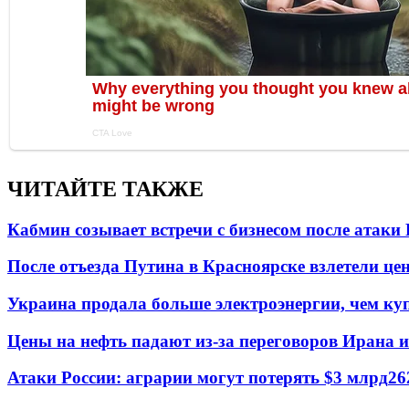
ЧИТАЙТЕ ТАКЖЕ
Кабмин созывает встречи с бизнесом после атаки
После отъезда Путина в Красноярске взлетели це
Украина продала больше электроэнергии, чем ку
Цены на нефть падают из-за переговоров Ирана 
Атаки России: аграрии могут потерять $3 млрд
26