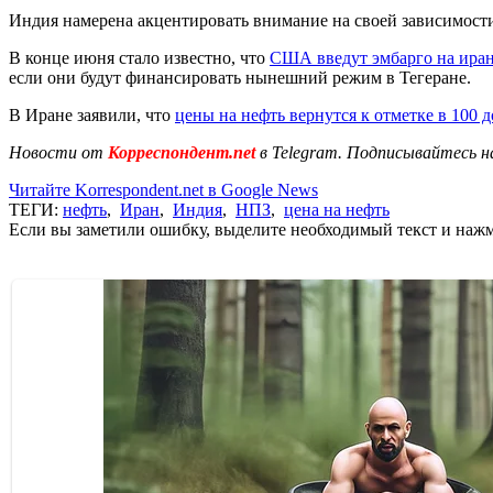
Индия намерена акцентировать внимание на своей зависимости
В конце июня стало известно, что
США введут эмбарго на ира
если они будут финансировать нынешний режим в Тегеране.
В Иране заявили, что
цены на нефть вернутся к отметке в 100 
Новости от
Корреспондент.net
в Telegram. Подписывайтесь н
Читайте Korrespondent.net в Google News
ТЕГИ:
нефть
,
Иран
,
Индия
,
НПЗ
,
цена на нефть
Если вы заметили ошибку, выделите необходимый текст и нажми