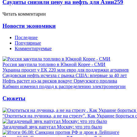
Саудиты снизили цену на нефть для Азии
259
Читать комментарии
Новости экономики
Последние
Популярные
Комментируемые
Россия закупила топливо в Южной Корее - СМИ
Украина просит у ЕК 220 млн евро для поддержки аграриев
Саудовская нефть исчезла с рынка США: впервые за 40 лет
Нефть растет из-за рисков вокруг Ормузского пролива
Кабмин изменил подход к распределению электроэнергии
Сюжеты
"Охотиться на лучника, а не на стрелу". Как Украине бороться 
Загадочный звук напугал Москву: что это было