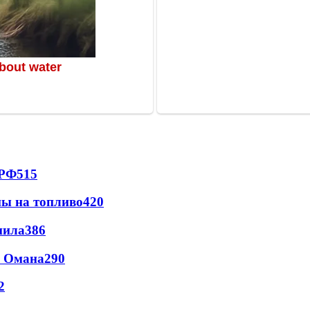
 РФ
515
ны на топливо
420
пила
386
и Омана
290
2