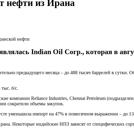
т нефти из Ирана
ранской нефти
лялась Indian Oil Corp., которая в авг
ительно предыдущего месяца – до 488 тысяч баррелей в сутки. 
тыс. б/с.
 компании Reliance Industries, Chennai Petroleum (подразделение
нии сократили объемы закупок.
густе уменьшила импорт на 47% в помесячном выражении – до 134
рана. Некоторые индийские НПЗ зависят от специфических сорт