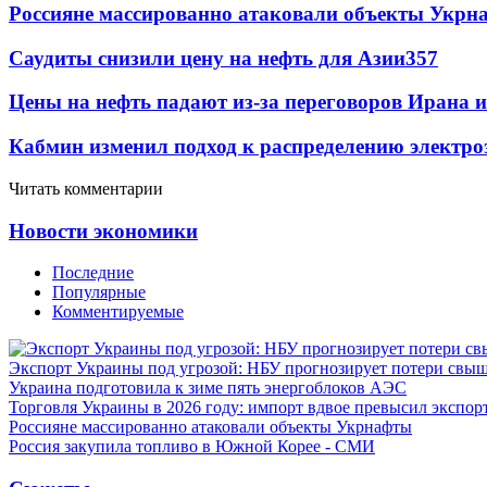
Россияне массированно атаковали объекты Укрн
Саудиты снизили цену на нефть для Азии
357
Цены на нефть падают из-за переговоров Ирана 
Кабмин изменил подход к распределению электро
Читать комментарии
Новости экономики
Последние
Популярные
Комментируемые
Экспорт Украины под угрозой: НБУ прогнозирует потери свыш
Украина подготовила к зиме пять энергоблоков АЭС
Торговля Украины в 2026 году: импорт вдвое превысил экспор
Россияне массированно атаковали объекты Укрнафты
Россия закупила топливо в Южной Корее - СМИ