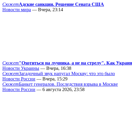
Сюжет
Адские санкции. Решение Сената США
Новости мира
— Вчера, 23:14
Сюжет
"Охотиться на лучника, а не на стрелу". Как Украи
Новости Украины
— Вчера, 16:38
Сюжет
Загадочный звук напугал Москву: что это было
Новости России
— Вчера, 15:29
Сюжет
Банкет генералов. Последствия взрыва в Москве
Новости России
— 6 августа 2026, 23:58