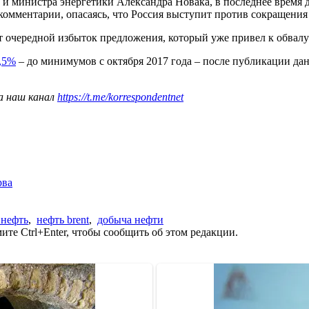
и министра энергетики Александра Новака, в последнее время де
комментарии, опасаясь, что Россия выступит против сокращени
 очередной избыток предложения, который уже привел к обвалу 
,5%
– до минимумов с октября 2017 года – после публикации да
а наш канал
https://t.me/korrespondentnet
рва
 нефть
,
нефть brent
,
добыча нефти
те Ctrl+Enter, чтобы сообщить об этом редакции.