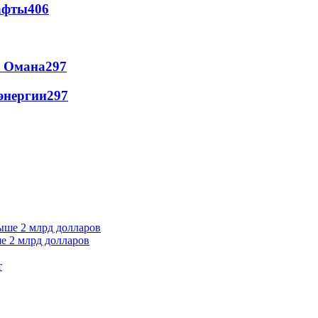
афты
406
и Омана
297
энергии
297
е 2 млрд долларов
т