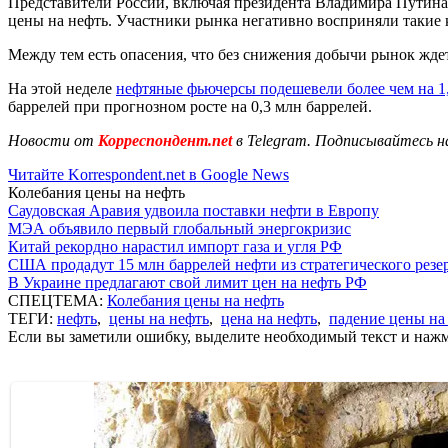
Представители России, включая президента Владимира Путина 
цены на нефть. Участники рынка негативно восприняли такие 
Между тем есть опасения, что без снижения добычи рынок ждет
На этой неделе
нефтяные фьючерсы подешевели более чем на 1
баррелей при прогнозном росте на 0,3 млн баррелей.
Новости от
Корреспондент.net
в Telegram. Подписывайтесь н
Читайте Korrespondent.net в Google News
Колебания цены на нефть
Саудовская Аравия удвоила поставки нефти в Европу
МЭА объявило первый глобальный энергокризис
Китай рекордно нарастил импорт газа и угля РФ
США продадут 15 млн баррелей нефти из стратегического резе
В Украине предлагают свой лимит цен на нефть РФ
СПЕЦТЕМА:
Колебания цены на нефть
ТЕГИ:
нефть
,
цены на нефть
,
цена на нефть
,
падение цены на
Если вы заметили ошибку, выделите необходимый текст и нажми