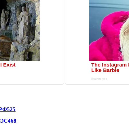
 РФ
525
АЭС
468