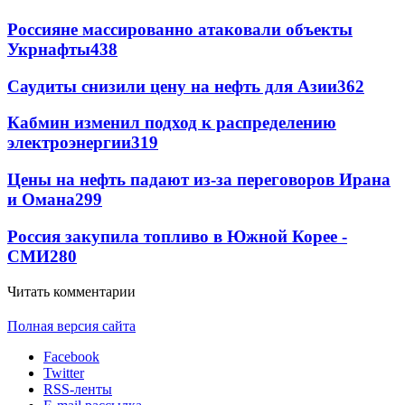
Россияне массированно атаковали объекты
Укрнафты
438
Саудиты снизили цену на нефть для Азии
362
Кабмин изменил подход к распределению
электроэнергии
319
Цены на нефть падают из-за переговоров Ирана
и Омана
299
Россия закупила топливо в Южной Корее -
СМИ
280
Читать комментарии
Полная версия сайта
Facebook
Twitter
RSS-ленты