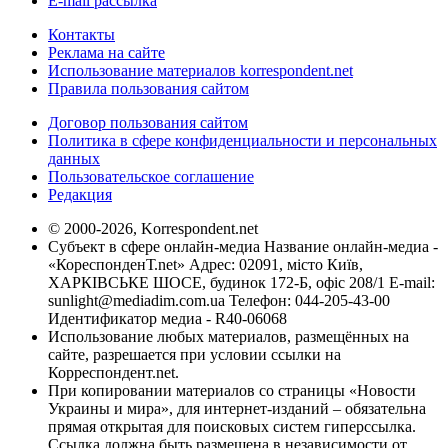
E-mail рассылка
Контакты
Реклама на сайте
Использование материалов korrespondent.net
Правила пользования сайтом
Договор пользования сайтом
Политика в сфере конфиденциальности и персональных
данных
Пользовательское соглашение
Редакция
© 2000-2026, Korrespondent.net
Субъект в сфере онлайн-медиа Название онлайн-медиа -
«КореспонденТ.net» Адрес: 02091, місто Київ,
ХАРКІВСЬКЕ ШОСЕ, будинок 172-Б, офіс 208/1 E-mail:
sunlight@mediadim.com.ua
Телефон: 044-205-43-00
Идентификатор медиа - R40-06068
Использование любых материалов, размещённых на
сайте, разрешается при условии ссылки на
Корреспондент.net.
При копировании материалов со страницы «Новости
Украины и мира», для интернет-изданий – обязательна
прямая открытая для поисковых систем гиперссылка.
Ссылка должна быть размещена в независимости от