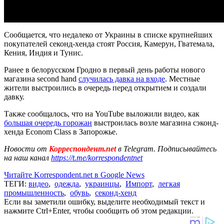
Сообщается, что недалеко от Украины в списке крупнейших
покупателей секонд-хенда стоят Россия, Камерун, Гватемала,
Кения, Индия и Тунис.
Ранее в белорусском Гродно в первый день работы нового
магазина second hand
случилась давка на входе
. Местные
жители выстроились в очередь перед открытием и создали
давку.
Также сообщалось, что на YouTube выложили видео, как
большая очередь горожан
выстроилась возле магазина сэконд-
хенда Econom Class в Запорожье.
Новости от
Корреспондент.net
в Telegram. Подписывайтесь
на наш канал
https://t.me/korrespondentnet
Читайте Korrespondent.net в Google News
ТЕГИ:
видео
,
одежда
,
украинцы
,
Импорт
,
легкая
промышленность
,
обувь
,
секонд-хенд
Если вы заметили ошибку, выделите необходимый текст и
нажмите Ctrl+Enter, чтобы сообщить об этом редакции.