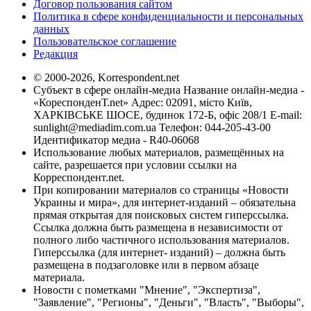
Договор пользования сайтом
Политика в сфере конфиденциальности и персональных
данных
Пользовательское соглашение
Редакция
© 2000-2026, Korrespondent.net
Субъект в сфере онлайн-медиа Название онлайн-медиа -
«КореспонденТ.net» Адрес: 02091, місто Київ,
ХАРКІВСЬКЕ ШОСЕ, будинок 172-Б, офіс 208/1 E-mail:
sunlight@mediadim.com.ua
Телефон: 044-205-43-00
Идентификатор медиа - R40-06068
Использование любых материалов, размещённых на
сайте, разрешается при условии ссылки на
Корреспондент.net.
При копировании материалов со страницы «Новости
Украины и мира», для интернет-изданий – обязательна
прямая открытая для поисковых систем гиперссылка.
Ссылка должна быть размещена в независимости от
полного либо частичного использования материалов.
Гиперссылка (для интернет- изданий) – должна быть
размещена в подзаголовке или в первом абзаце
материала.
Новости с пометками "Мнение", "Экспертиза",
"Заявление", "Регионы", "Деньги", "Власть", "Выборы",