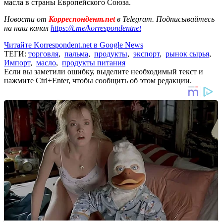
масла в страны Европейского Союза.
Новости от
Корреспондент.net
в Telegram. Подписывайтесь
на наш канал
https://t.me/korrespondentnet
Читайте Korrespondent.net в Google News
ТЕГИ:
торговля
,
пальма
,
продукты
,
экспорт
,
рынок сырья
,
Импорт
,
масло
,
продукты питания
Если вы заметили ошибку, выделите необходимый текст и
нажмите Ctrl+Enter, чтобы сообщить об этом редакции.