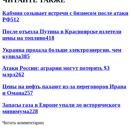
ЧИТАЙТЕ ТАКЖЕ
Кабмин созывает встречи с бизнесом после атаки
РФ
512
После отъезда Путина в Красноярске взлетели
цены на топливо
418
Украина продала больше электроэнергии, чем
купила
385
Атаки России: аграрии могут потерять $3
млрд
262
Цены на нефть падают из-за переговоров Ирана
и Омана
257
Запасы газа в Европе упали до исторического
минимума
228
Читать комментарии