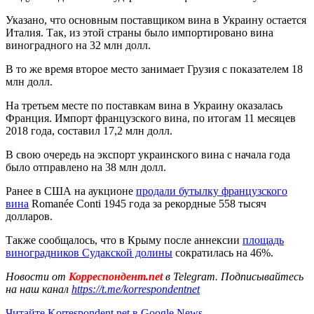
Указано, что основным поставщиком вина в Украину остается
Италия. Так, из этой страны было импортировано вина
виноградного на 32 млн долл.
В то же время второе место занимает Грузия с показателем 18
млн долл.
На третьем месте по поставкам вина в Украину оказалась
Франция. Импорт французского вина, по итогам 11 месяцев
2018 года, составил 17,2 млн долл.
В свою очередь на экспорт украинского вина с начала года
было отправлено на 38 млн долл.
Ранее в США на аукционе
продали бутылку французского
вина
Romanée Conti 1945 года за рекордные 558 тысяч
долларов.
Также сообщалось, что в Крыму после аннексии
площадь
виноградников Судакской долины
сократилась на 46%.
Новости от
Корреспондент.net
в Telegram. Подписывайтесь
на наш канал
https://t.me/korrespondentnet
Читайте Korrespondent.net в Google News