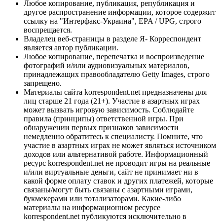
Любое копирование, публикация, републикация и
другое распространение информации, которое содержит
ссылку на "Интерфакс-Украина", EPA / UPG, строго
воспрещается.
Владелец веб-страницы в разделе Я- Корреспондент
является автор публикации.
Любое копирование, перепечатка и воспроизведение
фотографий и/или аудиовизуальных материалов,
принадлежащих правообладателю Getty Images, строго
запрещено.
Материалы сайта korrespondent.net предназначены для
лиц старше 21 года (21+). Участие в азартных играх
может вызвать игровую зависимость. Соблюдайте
правила (принципы) ответственной игры. При
обнаружении первых признаков зависимости
немедленно обратитесь к специалисту. Помните, что
участие в азартных играх не может являться источником
доходов или альтернативой работе. Информационный
ресурс korrespondent.net не проводит игры на реальные
и/или виртуальные деньги, сайт не принимает ни в
какой форме оплату ставок и других платежей, которые
связаны/могут быть связаны с азартными играми,
букмекерами или тотализаторами. Какие-либо
материалы на информационном ресурсе
korrespondent.net публикуются исключительно в