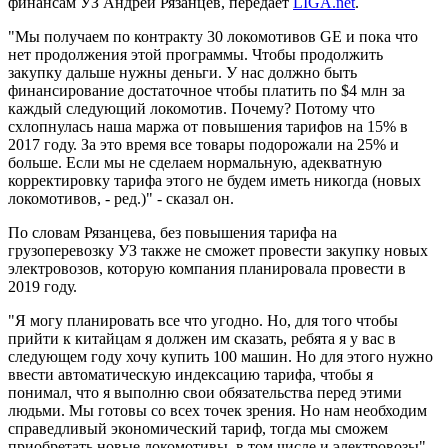
финансам УЗ Андрей Рязанцев, передает
LIGA.net
.
"Мы получаем по контракту 30 локомотивов GE и пока что
нет продолжения этой программы. Чтобы продолжить
закупку дальше нужны деньги. У нас должно быть
финансирование достаточное чтобы платить по $4 млн за
каждый следующий локомотив. Почему? Потому что
схлопнулась наша маржа от повышения тарифов на 15% в
2017 году. За это время все товары подорожали на 25% и
больше. Если мы не сделаем нормальную, адекватную
корректировку тарифа этого не будем иметь никогда (новых
локомотивов, - ред.)" - сказал он.
По словам Рязанцева, без повышения тарифа на
грузоперевозку УЗ также не сможет провести закупку новых
электровозов, которую компания планировала провести в
2019 году.
"Я могу планировать все что угодно. Но, для того чтобы
прийти к китайцам я должен им сказать, ребята я у вас в
следующем году хочу купить 100 машин. Но для этого нужно
ввести автоматическую индексацию тарифа, чтобы я
понимал, что я выполню свои обязательства перед этими
людьми. Мы готовы со всех точек зрения. Но нам необходим
справедливый экономический тариф, тогда мы сможем
приобретать новые локомотивы, в том числе и электровозы", -