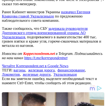
сказал топ-менеджер.
Ранее Кабинет министров Украины
назначил Евгения
Кравцова главой Укрзализныци
по предложению
наблюдательного совета компании.
Также сообщалось, что СБУ
задержала руководителя
Днепровского отряда военизированной охраны АО
Укрзализныця
, подозреваемого в вымогательстве 400 тыс.
гривен взятки и краже угля, горюче-смазочных материалов и
металла из вагонов.
Новости от
Корреспондент.net
в Telegram. Подписывайтесь
на наш канал
https://t.me/korrespondentnet
Читайте Korrespondent.net в Google News
ТЕГИ:
вагоны
,
железная дорога
,
финансирование
,
Локомотив
,
железные дороги
,
Укрзализныця
Если вы заметили ошибку, выделите необходимый текст и
нажмите Ctrl+Enter, чтобы сообщить об этом редакции.