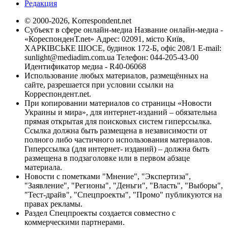
Редакция
© 2000-2026, Korrespondent.net
Субъект в сфере онлайн-медиа Название онлайн-медиа -
«КореспонденТ.net» Адрес: 02091, місто Київ,
ХАРКІВСЬКЕ ШОСЕ, будинок 172-Б, офіс 208/1 E-mail:
sunlight@mediadim.com.ua
Телефон: 044-205-43-00
Идентификатор медиа - R40-06068
Использование любых материалов, размещённых на
сайте, разрешается при условии ссылки на
Корреспондент.net.
При копировании материалов со страницы «Новости
Украины и мира», для интернет-изданий – обязательна
прямая открытая для поисковых систем гиперссылка.
Ссылка должна быть размещена в независимости от
полного либо частичного использования материалов.
Гиперссылка (для интернет- изданий) – должна быть
размещена в подзаголовке или в первом абзаце
материала.
Новости с пометками "Мнение", "Экспертиза",
"Заявление", "Регионы", "Деньги", "Власть", "Выборы",
"Тест-драйв", "Спецпроекты", "Промо" публикуются на
правах рекламы.
Раздел Спецпроекты создается совместно с
коммерческими партнерами.