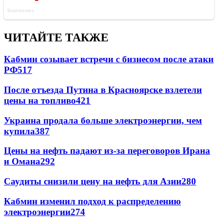
ЧИТАЙТЕ ТАКЖЕ
Кабмин созывает встречи с бизнесом после атаки
РФ
517
После отъезда Путина в Красноярске взлетели
цены на топливо
421
Украина продала больше электроэнергии, чем
купила
387
Цены на нефть падают из-за переговоров Ирана
и Омана
292
Саудиты снизили цену на нефть для Азии
280
Кабмин изменил подход к распределению
электроэнергии
274