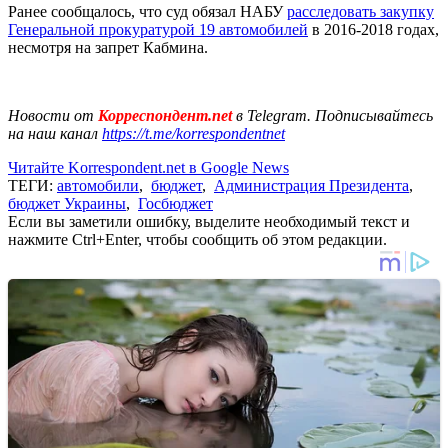
Ранее сообщалось, что суд обязал НАБУ
расследовать закупку
Генеральной прокуратурой 19 автомобилей
в 2016-2018 годах,
несмотря на запрет Кабмина.
Новости от
Корреспондент.net
в Telegram. Подписывайтесь
на наш канал
https://t.me/korrespondentnet
Читайте Korrespondent.net в Google News
ТЕГИ:
автомобили
,
бюджет
,
Администрация Президента
,
бюджет Украины
,
Госбюджет
Если вы заметили ошибку, выделите необходимый текст и
нажмите Ctrl+Enter, чтобы сообщить об этом редакции.