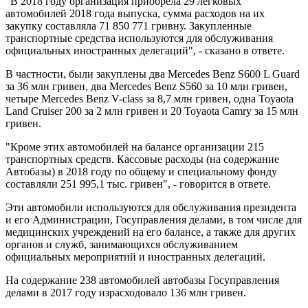
"В 2018 году организация приобрела 29 легковых
автомобилей 2018 года выпуска, сумма расходов на их
закупку составляла 71 850 771 гривну. Закупленные
транспортные средства используются для обслуживания
официальных иностранных делегаций", - сказано в ответе.
В частности, были закуплены два Mercedes Benz S600 L Guard
за 36 млн гривен, два Mercedes Benz S560 за 10 млн гривен,
четыре Mercedes Benz V-class за 8,7 млн гривен, одна Toyaota
Land Cruiser 200 за 2 млн гривен и 20 Toyaota Camry за 15 млн
гривен.
"Кроме этих автомобилей на балансе организации 215
транспортных средств. Кассовые расходы (на содержание
Автобазы) в 2018 году по общему и специальному фонду
составляли 251 995,1 тыс. гривен", - говорится в ответе.
Эти автомобили используются для обслуживания президента
и его Администрации, Госуправления делами, в том числе для
медицинских учреждений на его балансе, а также для других
органов и служб, занимающихся обслуживанием
официальных мероприятий и иностранных делегаций.
На содержание 238 автомобилей автобазы Госуправления
делами в 2017 году израсходовало 136 млн гривен.