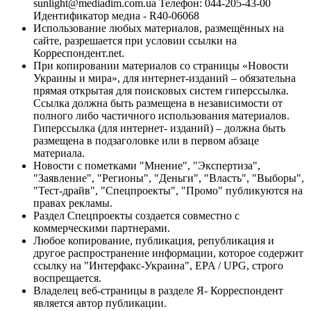
sunlight@mediadim.com.ua
Телефон: 044-205-43-00
Идентификатор медиа - R40-06068
Использование любых материалов, размещённых на
сайте, разрешается при условии ссылки на
Корреспондент.net.
При копировании материалов со страницы «Новости
Украины и мира», для интернет-изданий – обязательна
прямая открытая для поисковых систем гиперссылка.
Ссылка должна быть размещена в независимости от
полного либо частичного использования материалов.
Гиперссылка (для интернет- изданий) – должна быть
размещена в подзаголовке или в первом абзаце
материала.
Новости с пометками "Мнение", "Экспертиза",
"Заявление", "Регионы", "Деньги", "Власть", "Выборы",
"Тест-драйв", "Спецпроекты", "Промо" публикуются на
правах рекламы.
Раздел Спецпроекты создается совместно с
коммерческими партнерами.
Любое копирование, публикация, републикация и
другое распространение информации, которое содержит
ссылку на "Интерфакс-Украина", EPA / UPG, строго
воспрещается.
Владелец веб-страницы в разделе Я- Корреспондент
является автор публикации.