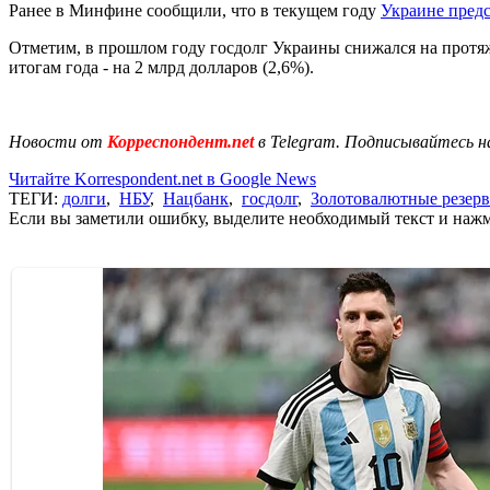
Ранее в Минфине сообщили, что в текущем году
Украине пред
Отметим, в прошлом году госдолг Украины снижался на протяж
итогам года - на 2 млрд долларов (2,6%).
Новости от
Корреспондент.net
в Telegram. Подписывайтесь н
Читайте Korrespondent.net в Google News
ТЕГИ:
долги
,
НБУ
,
Нацбанк
,
госдолг
,
Золотовалютные резер
Если вы заметили ошибку, выделите необходимый текст и нажми