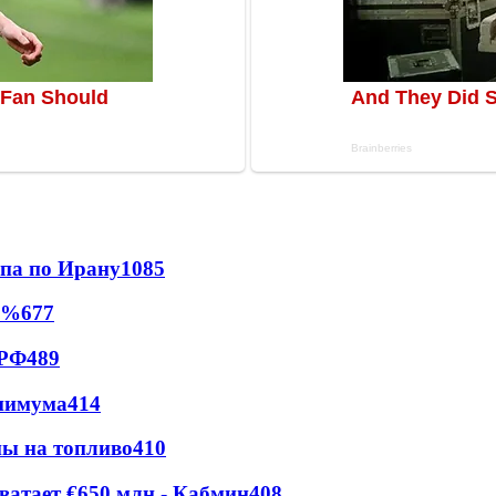
мпа по Ирану
1085
0%
677
 РФ
489
инимума
414
ны на топливо
410
ватает €650 млн - Кабмин
408