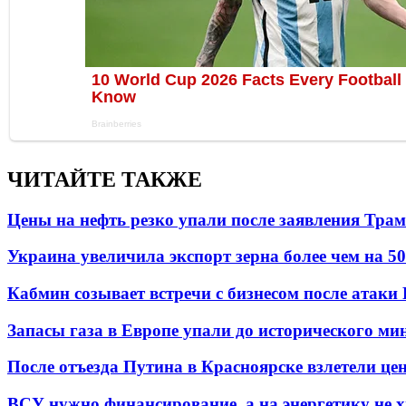
ЧИТАЙТЕ ТАКЖЕ
Цены на нефть резко упали после заявления Тра
Украина увеличила экспорт зерна более чем на 5
Кабмин созывает встречи с бизнесом после атаки
Запасы газа в Европе упали до исторического м
После отъезда Путина в Красноярске взлетели це
ВСУ нужно финансирование, а на энергетику не х