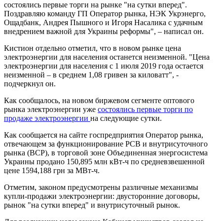
состоялись первые торги на рынке "на сутки вперед".
Поздравляю команду ГП Оператор рынка, НЭК Укрэнерго,
Ощадбанк, Андрея Пышного и Игоря Насалика с удачным
внедрением важной для Украины реформы", – написал он.
Кистион отдельно отметил, что в новом рынке цена
электроэнергии для населения останется неизменной. "Цена
электроэнергии для населения с 1 июля 2019 года остается
неизменной – в среднем 1,08 гривен за киловатт", -
подчеркнул он.
Как сообщалось, на новом биржевом сегменте оптового
рынка электроэнергии уже
состоялись первые торги по
продаже электроэнергии
на следующие сутки.
Как сообщается на сайте госпредприятия Оператор рынка,
отвечающем за функционирование РСВ и внутрисуточного
рынка (ВСР), в торговой зоне Объединенная энергосистема
Украины продано 150,895 млн кВт-ч по средневзвешенной
цене 1594,188 грн за МВт-ч.
Отметим, законом предусмотрены различные механизмы
купли-продажи электроэнергии: двусторонние договоры,
рынок "на сутки вперед" и внутрисуточный рынок.