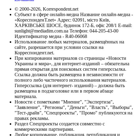
© 2000-2026, Korrespondent.net
Субъект в сфере онлайн-медиа Название онлайн-медиа -
«КореспонденТ.net» Адрес: 02091, місто Київ,
ХАРКІВСЬКЕ ШОСЕ, будинок 172-Б, офіс 208/1 E-mail:
sunlight@mediadim.com.ua
Телефон: 044-205-43-00
Идентификатор медиа - R40-06068
Использование любых материалов, размещённых на
сайте, разрешается при условии ссылки на
Корреспондент.net.
При копировании материалов со страницы «Новости
Украины и мира», для интернет-изданий – обязательна
прямая открытая для поисковых систем гиперссылка.
Ссылка должна быть размещена в независимости от
полного либо частичного использования материалов.
Гиперссылка (для интернет- изданий) – должна быть
размещена в подзаголовке или в первом абзаце
материала.
Новости с пометками "Мнение", "Экспертиза",
"Заявление", "Регионы", "Деньги", "Власть", "Выборы",
"Тест-драйв", "Спецпроекты", "Промо" публикуются на
правах рекламы.
Раздел Спецпроекты создается совместно с
коммерческими партнерами.
Любое копирование, публикация, републикация и