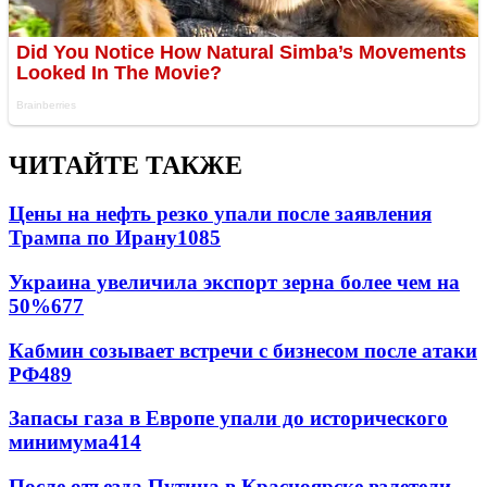
ЧИТАЙТЕ ТАКЖЕ
Цены на нефть резко упали после заявления
Трампа по Ирану
1085
Украина увеличила экспорт зерна более чем на
50%
677
Кабмин созывает встречи с бизнесом после атаки
РФ
489
Запасы газа в Европе упали до исторического
минимума
414
После отъезда Путина в Красноярске взлетели