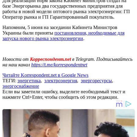
Для реализации норм закона Кабинет министров создал на
базе Энергорынка два государственных предприятия для
работы в новой модели оптового рынка электроэнергии: ГП
Оператор рынка и ГП Гарантированный покупатель.
Напомним, 5 июня на заседании Кабинета Министров
Украины были приняты
постановления, необходимые для
запуска нового рынка электроэнергии
.
Новости от
Корреспондент.net
в Telegram. Подписывайтесь
на наш канал
https://t.me/korrespondentnet
Читайте Korrespondent.net в Google News
ТЕГИ:
энергетика
,
электроэнергия
,
энергоресурсы
,
энергоснабжение
Если вы заметили ошибку, выделите необходимый текст и
нажмите Ctrl+Enter, чтобы сообщить об этом редакции.