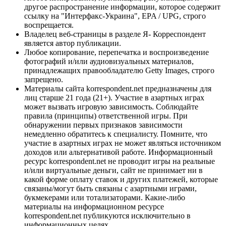
другое распространение информации, которое содержит
ссылку на "Интерфакс-Украина", EPA / UPG, строго
воспрещается.
Владелец веб-страницы в разделе Я- Корреспондент
является автор публикации.
Любое копирование, перепечатка и воспроизведение
фотографий и/или аудиовизуальных материалов,
принадлежащих правообладателю Getty Images, строго
запрещено.
Материалы сайта korrespondent.net предназначены для
лиц старше 21 года (21+). Участие в азартных играх
может вызвать игровую зависимость. Соблюдайте
правила (принципы) ответственной игры. При
обнаружении первых признаков зависимости
немедленно обратитесь к специалисту. Помните, что
участие в азартных играх не может являться источником
доходов или альтернативой работе. Информационный
ресурс korrespondent.net не проводит игры на реальные
и/или виртуальные деньги, сайт не принимает ни в
какой форме оплату ставок и других платежей, которые
связаны/могут быть связаны с азартными играми,
букмекерами или тотализаторами. Какие-либо
материалы на информационном ресурсе
korrespondent.net публикуются исключительно в
информационных целях.