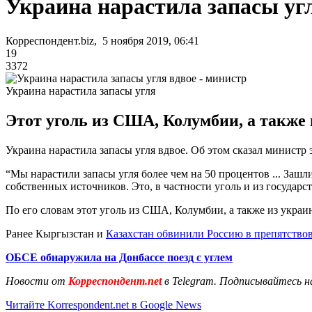
Украина нарастила запасы угл
Корреспондент.biz, 5 ноября 2019, 06:41
19
3372
Украина нарастила запасы угля
Этот уголь из США, Колумбии, а также
Украина нарастила запасы угля вдвое. Об этом сказал минист
“Мы нарастили запасы угля более чем на 50 процентов ... Зашли
собственных источников. Это, в частности уголь и из государс
По его словам этот уголь из США, Колумбии, а также из украи
Ранее Кыргызстан и
Казахстан обвинили Россию в препятство
ОБСЕ обнаружила на Донбассе поезд с углем
Новости от
Корреспондент.net
в Telegram. Подписывайтесь н
Читайте Korrespondent.net в Google News