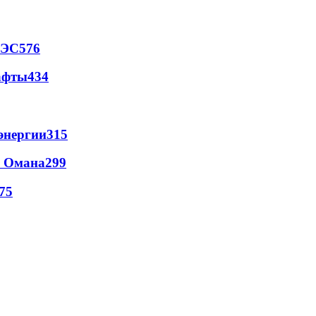
АЭС
576
афты
434
энергии
315
и Омана
299
75