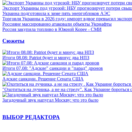
Экспорт Украины под угрозой: НБУ прогнозирует потери свыш
Украина подготовила к зиме пять энергоблоков АЭС
Торговля Украины в 2026 году: импорт вдвое превысил экспор
Россияне массированно атаковали объекты Укрнафты
Россия закупила топливо в Южной Корее - СМИ
Сюжеты
Итоги 08.08: Patriot будет и минус два НПЗ
Итоги 07.08: "Адские" санкции и "парад" дронов
Адские санкции. Решение Сената США
"Охотиться на лучника, а не на стрелу". Как Украине бороться 
Загадочный звук напугал Москву: что это было
ВЫБОР РЕДАКТОРА