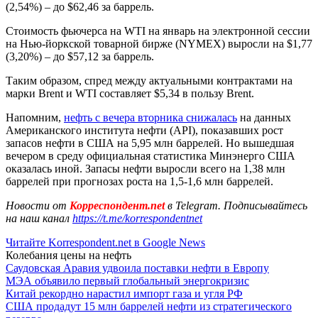
(2,54%) – до $62,46 за баррель.
Стоимость фьючерса на WTI на январь на электронной сессии
на Нью-йоркской товарной бирже (NYMEX) выросли на $1,77
(3,20%) – до $57,12 за баррель.
Таким образом, спред между актуальными контрактами на
марки Brent и WTI составляет $5,34 в пользу Brent.
Напомним,
нефть с вечера вторника снижалась
на данных
Американского института нефти (API), показавших рост
запасов нефти в США на 5,95 млн баррелей. Но вышедшая
вечером в среду официальная статистика Минэнерго США
оказалась иной. Запасы нефти выросли всего на 1,38 млн
баррелей при прогнозах роста на 1,5-1,6 млн баррелей.
Новости от
Корреспондент.net
в Telegram. Подписывайтесь
на наш канал
https://t.me/korrespondentnet
Читайте Korrespondent.net в Google News
Колебания цены на нефть
Саудовская Аравия удвоила поставки нефти в Европу
МЭА объявило первый глобальный энергокризис
Китай рекордно нарастил импорт газа и угля РФ
США продадут 15 млн баррелей нефти из стратегического