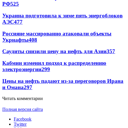
РФ
525
Украина подготовила к зиме пять энергоблоков
АЭС
477
Россияне массированно атаковали объекты
Укрнафты
408
Саудиты снизили цену на нефть для Азии
357
Кабмин изменил подход к распределению
электроэнергии
299
Цены на нефть падают из-за переговоров Ирана
и Омана
297
Читать комментарии
Полная версия сайта
Facebook
Twitter