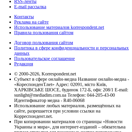
RSS-ленты
E-mail рассылка
Контакты
Реклама на сайте
Использование материалов korrespondent.net
Правила пользования сайтом
Договор пользования сайтом
Политика в сфере конфиденциальности и персональных
данных
Пользовательское соглашение
Редакция
© 2000-2026, Korrespondent.net
Субъект в сфере онлайн-медиа Название онлайн-медиа -
«КореспонденТ.net» Адрес: 02091, місто Київ,
ХАРКІВСЬКЕ ШОСЕ, будинок 172-Б, офіс 208/1 E-mail:
sunlight@mediadim.com.ua
Телефон: 044-205-43-00
Идентификатор медиа - R40-06068
Использование любых материалов, размещённых на
сайте, разрешается при условии ссылки на
Корреспондент.net.
При копировании материалов со страницы «Новости
Украины и мира», для интернет-изданий – обязательна