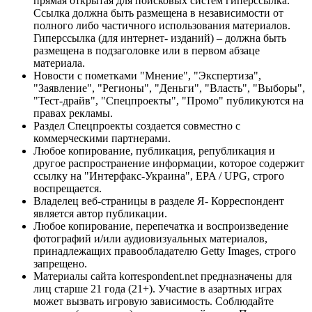
прямая открытая для поисковых систем гиперссылка.
Ссылка должна быть размещена в независимости от
полного либо частичного использования материалов.
Гиперссылка (для интернет- изданий) – должна быть
размещена в подзаголовке или в первом абзаце
материала.
Новости с пометками "Мнение", "Экспертиза",
"Заявление", "Регионы", "Деньги", "Власть", "Выборы",
"Тест-драйв", "Спецпроекты", "Промо" публикуются на
правах рекламы.
Раздел Спецпроекты создается совместно с
коммерческими партнерами.
Любое копирование, публикация, републикация и
другое распространение информации, которое содержит
ссылку на "Интерфакс-Украина", EPA / UPG, строго
воспрещается.
Владелец веб-страницы в разделе Я- Корреспондент
является автор публикации.
Любое копирование, перепечатка и воспроизведение
фотографий и/или аудиовизуальных материалов,
принадлежащих правообладателю Getty Images, строго
запрещено.
Материалы сайта korrespondent.net предназначены для
лиц старше 21 года (21+). Участие в азартных играх
может вызвать игровую зависимость. Соблюдайте