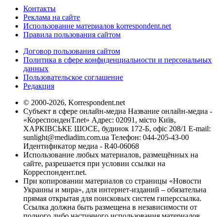
Контакты
Реклама на сайте
Использование материалов korrespondent.net
Правила пользования сайтом
Договор пользования сайтом
Политика в сфере конфиденциальности и персональных
данных
Пользовательское соглашение
Редакция
© 2000-2026, Korrespondent.net
Субъект в сфере онлайн-медиа Название онлайн-медиа -
«КореспонденТ.net» Адрес: 02091, місто Київ,
ХАРКІВСЬКЕ ШОСЕ, будинок 172-Б, офіс 208/1 E-mail:
sunlight@mediadim.com.ua
Телефон: 044-205-43-00
Идентификатор медиа - R40-06068
Использование любых материалов, размещённых на
сайте, разрешается при условии ссылки на
Корреспондент.net.
При копировании материалов со страницы «Новости
Украины и мира», для интернет-изданий – обязательна
прямая открытая для поисковых систем гиперссылка.
Ссылка должна быть размещена в независимости от
полного либо частичного использования материалов.