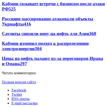
Кабмин созывает встречи с бизнесом после атаки
РФ
525
Россияне массированно атаковали объекты
Укрнафты
416
Саудиты снизили цену на нефть для Азии
360
Кабмин изменил подход к распределению
электроэнергии
304
Цены на нефть падают из-за переговоров Ирана
и Омана
297
Читать комментарии
Полная версия сайта
Facebook
Twitter
RSS-ленты
E-mail рассылка