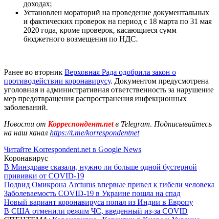
доходах;
Установлен мораторий на проведение документальных
и фактических проверок на период с 18 марта по 31 мая
2020 года, кроме проверок, касающиеся сумм
бюджетного возмещения по НДС.
Ранее во вторник
Верховная Рада одобрила закон о
противодействии коронавирусу
. Документом предусмотрена
уголовная и административная ответственность за нарушение
мер предотвращения распространения инфекционных
заболеваний.
Новости от
Корреспондент.net
в Telegram. Подписывайтесь
на наш канал
https://t.me/korrespondentnet
Читайте Korrespondent.net в Google News
Коронавирус
В Минздраве сказали, нужно ли больше одной бустерной
прививки от COVID-19
Подвид Омикрона Arcturus впервые привел к гибели человека
Заболеваемость COVID-19 в Украине пошла на спад
Новый вариант коронавируса попал из Индии в Европу
В США отменили режим ЧС, введенный из-за COVID