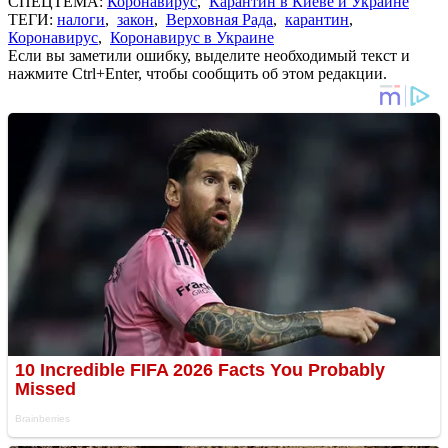
СПЕЦТЕМА:
Коронавирус
,
Карантин в Киеве и Украине
ТЕГИ:
налоги
,
закон
,
Верховная Рада
,
карантин
,
Коронавирус
,
Коронавирус в Украине
Если вы заметили ошибку, выделите необходимый текст и
нажмите Ctrl+Enter, чтобы сообщить об этом редакции.