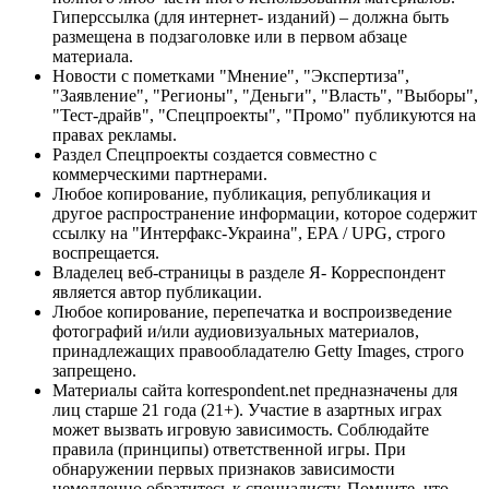
Гиперссылка (для интернет- изданий) – должна быть
размещена в подзаголовке или в первом абзаце
материала.
Новости с пометками "Мнение", "Экспертиза",
"Заявление", "Регионы", "Деньги", "Власть", "Выборы",
"Тест-драйв", "Спецпроекты", "Промо" публикуются на
правах рекламы.
Раздел Спецпроекты создается совместно с
коммерческими партнерами.
Любое копирование, публикация, републикация и
другое распространение информации, которое содержит
ссылку на "Интерфакс-Украина", EPA / UPG, строго
воспрещается.
Владелец веб-страницы в разделе Я- Корреспондент
является автор публикации.
Любое копирование, перепечатка и воспроизведение
фотографий и/или аудиовизуальных материалов,
принадлежащих правообладателю Getty Images, строго
запрещено.
Материалы сайта korrespondent.net предназначены для
лиц старше 21 года (21+). Участие в азартных играх
может вызвать игровую зависимость. Соблюдайте
правила (принципы) ответственной игры. При
обнаружении первых признаков зависимости
немедленно обратитесь к специалисту. Помните, что