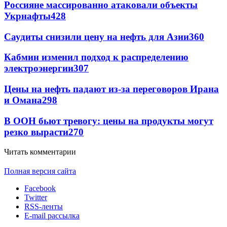
Россияне массированно атаковали объекты
Укрнафты
428
Саудиты снизили цену на нефть для Азии
360
Кабмин изменил подход к распределению
электроэнергии
307
Цены на нефть падают из-за переговоров Ирана
и Омана
298
В ООН бьют тревогу: цены на продукты могут
резко вырасти
270
Читать комментарии
Полная версия сайта
Facebook
Twitter
RSS-ленты
E-mail рассылка