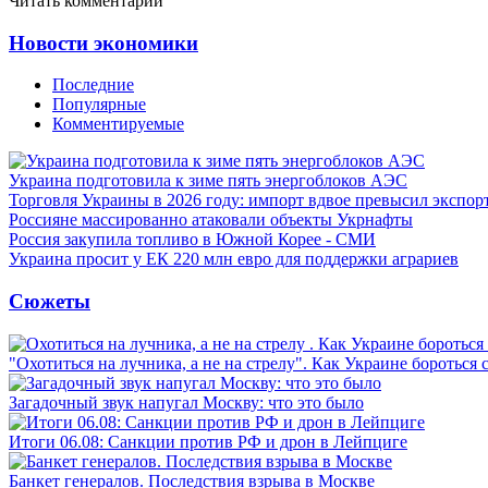
Читать комментарии
Новости экономики
Последние
Популярные
Комментируемые
Украина подготовила к зиме пять энергоблоков АЭС
Торговля Украины в 2026 году: импорт вдвое превысил экспор
Россияне массированно атаковали объекты Укрнафты
Россия закупила топливо в Южной Корее - СМИ
Украина просит у ЕК 220 млн евро для поддержки аграриев
Сюжеты
"Охотиться на лучника, а не на стрелу". Как Украине бороться 
Загадочный звук напугал Москву: что это было
Итоги 06.08: Санкции против РФ и дрон в Лейпциге
Банкет генералов. Последствия взрыва в Москве