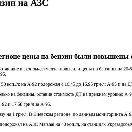
нзин на АЗС
гионе цены на бензин были повышены ср
тающие в эконом-сегменте, повысили цены на бензины на 20-50 
95.
 коп./л: на А-92 подорожал с 16,45 до 16,95 грн/л; А-95 и на ДТ 
ко на бензины, оставив стоимость ДТ на прежнем уровне: А-92 – с
-92 и 17,58 грн/л за А-95.
у на 1 грн/л. В Киевском регионе, по данным мониторинга А-95
дорожал на АЗС Marshal на 40 коп./л, на станциях Укргаздобычи –