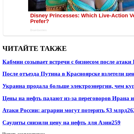
ЧИТАЙТЕ ТАКЖЕ
Кабмин созывает встречи с бизнесом после атаки
После отъезда Путина в Красноярске взлетели це
Украина продала больше электроэнергии, чем ку
Цены на нефть падают из-за переговоров Ирана 
Атаки России: аграрии могут потерять $3 млрд
26
Саудиты снизили цену на нефть для Азии
259