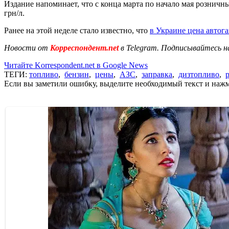
Издание напоминает, что с конца марта по начало мая розничн
грн/л.
Ранее на этой неделе стало известно, что
в Украине цена автога
Новости от
Корреспондент.net
в Telegram. Подписывайтесь н
Читайте Korrespondent.net в Google News
ТЕГИ:
топливо
,
бензин
,
цены
,
АЗС
,
заправка
,
дизтопливо
,
Если вы заметили ошибку, выделите необходимый текст и нажми