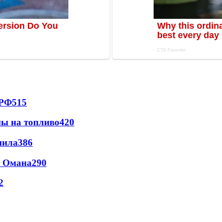
 РФ
515
ны на топливо
420
пила
386
и Омана
290
2