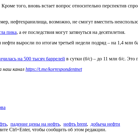
. Кроме того, вновь встает вопрос относительно перспектив спро
р, нефтехранилища, возможно, не смогут вместить неиспользова
гла пика
, а ее последствия могут затянуться на десятилетия.
нефти выросли по итогам третьей недели подряд – на 1,4 млн ба
чилась на 500 тысяч баррелей
в сутки (б/с) – до 11 млн б/с. Эт
а наш канал
https://t.me/korrespondentnet
рва
фть
,
падение цены на нефть
,
нефть brent
,
добыча нефти
те Ctrl+Enter, чтобы сообщить об этом редакции.