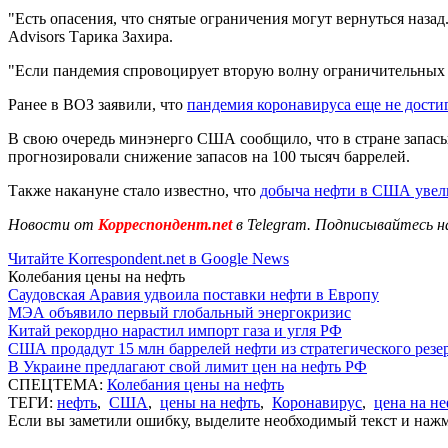
"Есть опасения, что снятые ограничения могут вернуться назад
Advisors Тарика Захира.
"Если пандемия спровоцирует вторую волну ограничительных ме
Ранее в ВОЗ заявили, что
пандемия коронавируса еще не дости
В свою очередь минэнерго США сообщило, что в стране запасы 
прогнозировали снижение запасов на 100 тысяч баррелей.
Также накануне стало известно, что
добыча нефти в США увели
Новости от
Корреспондент.net
в Telegram. Подписывайтесь н
Читайте Korrespondent.net в Google News
Колебания цены на нефть
Саудовская Аравия удвоила поставки нефти в Европу
МЭА объявило первый глобальный энергокризис
Китай рекордно нарастил импорт газа и угля РФ
США продадут 15 млн баррелей нефти из стратегического резе
В Украине предлагают свой лимит цен на нефть РФ
СПЕЦТЕМА:
Колебания цены на нефть
ТЕГИ:
нефть
,
США
,
цены на нефть
,
Коронавирус
,
цена на не
Если вы заметили ошибку, выделите необходимый текст и нажми