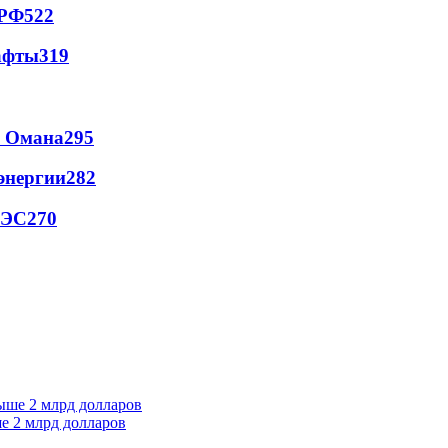
 РФ
522
афты
319
и Омана
295
энергии
282
АЭС
270
е 2 млрд долларов