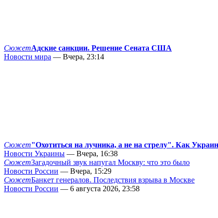
Сюжет
Адские санкции. Решение Сената США
Новости мира
— Вчера, 23:14
Сюжет
"Охотиться на лучника, а не на стрелу". Как Украи
Новости Украины
— Вчера, 16:38
Сюжет
Загадочный звук напугал Москву: что это было
Новости России
— Вчера, 15:29
Сюжет
Банкет генералов. Последствия взрыва в Москве
Новости России
— 6 августа 2026, 23:58