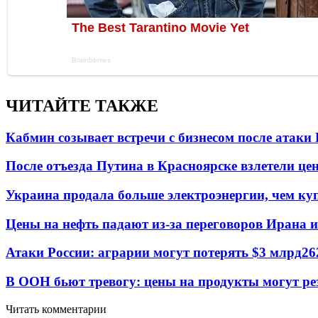
ЧИТАЙТЕ ТАКЖЕ
Кабмин созывает встречи с бизнесом после атаки
После отъезда Путина в Красноярске взлетели це
Украина продала больше электроэнергии, чем ку
Цены на нефть падают из-за переговоров Ирана 
Атаки России: аграрии могут потерять $3 млрд
26
В ООН бьют тревогу: цены на продукты могут ре
Читать комментарии