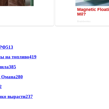
 РФ
513
ны на топливо
419
пила
385
и Омана
280
2
зко вырасти
237