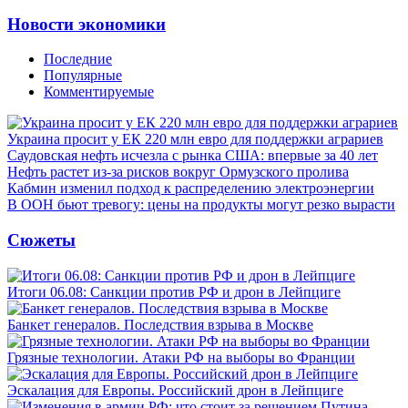
Новости экономики
Последние
Популярные
Комментируемые
Украина просит у ЕК 220 млн евро для поддержки аграриев
Саудовская нефть исчезла с рынка США: впервые за 40 лет
Нефть растет из-за рисков вокруг Ормузского пролива
Кабмин изменил подход к распределению электроэнергии
В ООН бьют тревогу: цены на продукты могут резко вырасти
Сюжеты
Итоги 06.08: Санкции против РФ и дрон в Лейпциге
Банкет генералов. Последствия взрыва в Москве
Грязные технологии. Атаки РФ на выборы во Франции
Эскалация для Европы. Российский дрон в Лейпциге