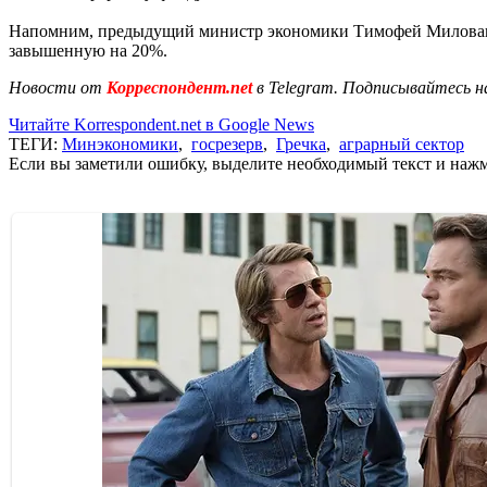
Напомним, предыдущий министр экономики Тимофей Милов
завышенную на 20%.
Новости от
Корреспондент.net
в Telegram. Подписывайтесь н
Читайте Korrespondent.net в Google News
ТЕГИ:
Минэкономики
,
госрезерв
,
Гречка
,
аграрный сектор
Если вы заметили ошибку, выделите необходимый текст и нажми