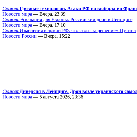
Сюжет
Грязные технологии. Атаки РФ на выборы во Фран
Новости мира
— Вчера, 23:39
Сюжет
Эскалация для Европы. Российский дрон в Лейпциге
Новости мира
— Вчера, 17:10
Сюжет
Изменения в армии РФ: что стоит за решением Путина
Новости России
— Вчера, 15:22
Сюжет
Диверсия в Лейпциге. Дрон возле украинского само
Новости мира
— 5 августа 2026, 23:36