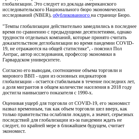
глобализации. Это следует из доклада американского
исследовательского Национального бюро экономических
исследований (NBER),
обубликованного
на странице Бюро.
"Темпы глобализации действительно замедлились в последнее
время по сравнению с предыдущими десятилетиями, однако
трудности отдельных компаний, которые принято считать
доказательством деглобализации во время пандемии COVID-
19, не отражаются на общей статистике", - пояснил Пол
Антрас, автор исследования, профессор экономики в
Гарвардском университете.
Согласно его выводам, соотношение объема торговли и
мирового ВВП - один из основных индикаторов
глобализации - остается стабильным в течение последних лет,
а доля мигрантов в общем количестве населения в 2018 году
достигла наивысшего показателя с 1990-х.
Оценивая ущерб для торговли от COVID-19, его экономист
назвал временным, так как объем торговли шел вверх, как
только правительства ослабляли локдаун, а значит, серьезных
последствий для глобализации из-за пандемии ждать не
следует, по крайней мере в ближайшем будущем, считает
экономист.