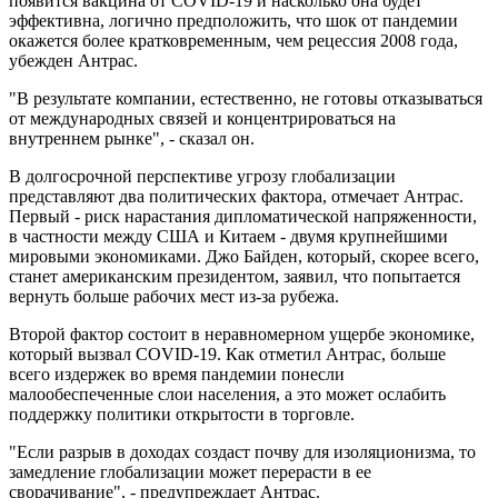
появится вакцина от COVID-19 и насколько она будет
эффективна, логично предположить, что шок от пандемии
окажется более кратковременным, чем рецессия 2008 года,
убежден Антрас.
"В результате компании, естественно, не готовы отказываться
от международных связей и концентрироваться на
внутреннем рынке", - cказал он.
В долгосрочной перспективе угрозу глобализации
представляют два политических фактора, отмечает Антрас.
Первый - риск нарастания дипломатической напряженности,
в частности между США и Китаем - двумя крупнейшими
мировыми экономиками. Джо Байден, который, скорее всего,
станет американским президентом, заявил, что попытается
вернуть больше рабочих мест из-за рубежа.
Второй фактор состоит в неравномерном ущербе экономике,
который вызвал COVID-19. Как отметил Антрас, больше
всего издержек во время пандемии понесли
малообеспеченные слои населения, а это может ослабить
поддержку политики открытости в торговле.
"Если разрыв в доходах создаст почву для изоляционизма, то
замедление глобализации может перерасти в ее
сворачивание", - предупреждает Антрас.