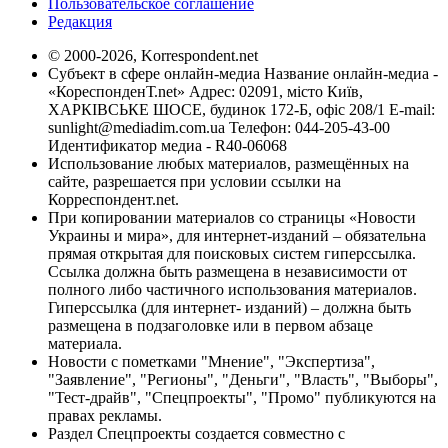
Пользовательское соглашение
Редакция
© 2000-2026, Korrespondent.net
Субъект в сфере онлайн-медиа Название онлайн-медиа -
«КореспонденТ.net» Адрес: 02091, місто Київ,
ХАРКІВСЬКЕ ШОСЕ, будинок 172-Б, офіс 208/1 E-mail:
sunlight@mediadim.com.ua
Телефон: 044-205-43-00
Идентификатор медиа - R40-06068
Использование любых материалов, размещённых на
сайте, разрешается при условии ссылки на
Корреспондент.net.
При копировании материалов со страницы «Новости
Украины и мира», для интернет-изданий – обязательна
прямая открытая для поисковых систем гиперссылка.
Ссылка должна быть размещена в независимости от
полного либо частичного использования материалов.
Гиперссылка (для интернет- изданий) – должна быть
размещена в подзаголовке или в первом абзаце
материала.
Новости с пометками "Мнение", "Экспертиза",
"Заявление", "Регионы", "Деньги", "Власть", "Выборы",
"Тест-драйв", "Спецпроекты", "Промо" публикуются на
правах рекламы.
Раздел Спецпроекты создается совместно с