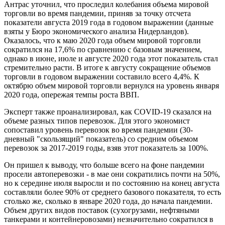
Антрас уточнил, что проследил колебания объема мировой
торговли во время пандемии, приняв за точку отсчета
показатели августа 2019 года в годовом выражении (данные
взяты у Бюро экономического анализа Нидерландов).
Оказалось, что к маю 2020 года объем мировой торговли
сократился на 17,6% по сравнению с базовым значением,
однако в июне, июле и августе 2020 года этот показатель стал
стремительно расти. В итоге к августу сокращение объемов
торговли в годовом выражении составило всего 4,4%. К
октябрю объем мировой торговли вернулся на уровень января
2020 года, опережая темпы роста ВВП.
Эксперт также проанализировал, как COVID-19 сказался на
объеме разных типов перевозок. Для этого экономист
сопоставил уровень перевозок во время пандемии (30-
дневный "скользящий" показатель) со средним объемом
перевозок за 2017-2019 годы, взяв этот показатель за 100%.
Он пришел к выводу, что больше всего на фоне пандемии
просели автоперевозки - в мае они сократились почти на 50%,
но к середине июля выросли и по состоянию на конец августа
составляли более 90% от среднего базового показателя, то есть
столько же, сколько в январе 2020 года, до начала пандемии.
Объем других видов поставок (сухогрузами, нефтяными
танкерами и контейнеровозами) незначительно сократился в