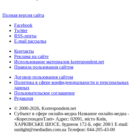
Полная версия сайта
Facebook
Twitter
RSS-ленты
E-mail рассылка
Контакты
Реклама на сайте
Использование материалов korrespondent.net
Правила пользования сайтом
Договор пользования сайтом
Политика в сфере конфиденциальности и персональных
данных
Пользовательское соглашение
Редакция
© 2000-2026, Korrespondent.net
Субъект в сфере онлайн-медиа Название онлайн-медиа -
«КореспонденТ.net» Адрес: 02091, місто Київ,
ХАРКІВСЬКЕ ШОСЕ, будинок 172-Б, офіс 208/1 E-mail:
sunlight@mediadim.com.ua
Телефон: 044-205-43-00