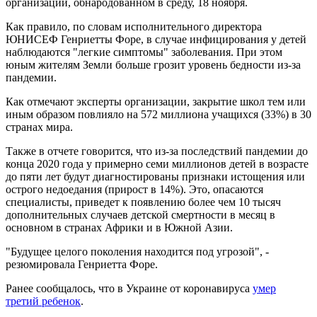
организации, обнародованном в среду, 18 ноября.
Как правило, по словам исполнительного директора
ЮНИСЕФ Генриетты Форе, в случае инфицирования у детей
наблюдаются "легкие симптомы" заболевания. При этом
юным жителям Земли больше грозит уровень бедности из-за
пандемии.
Как отмечают эксперты организации, закрытие школ тем или
иным образом повлияло на 572 миллиона учащихся (33%) в 30
странах мира.
Также в отчете говорится, что из-за последствий пандемии до
конца 2020 года у примерно семи миллионов детей в возрасте
до пяти лет будут диагностированы признаки истощения или
острого недоедания (прирост в 14%). Это, опасаются
специалисты, приведет к появлению более чем 10 тысяч
дополнительных случаев детской смертности в месяц в
основном в странах Африки и в Южной Азии.
"Будущее целого поколения находится под угрозой", -
резюмировала Генриетта Форе.
Ранее сообщалось, что в Украине от коронавируса
умер
третий ребенок
.