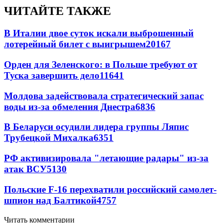
ЧИТАЙТЕ ТАКЖЕ
В Италии двое суток искали выброшенный
лотерейный билет с выигрышем
20167
Орден для Зеленского: в Польше требуют от
Туска завершить дело
11641
Молдова задействовала стратегический запас
воды из-за обмеления Днестра
6836
В Беларуси осудили лидера группы Ляпис
Трубецкой Михалка
6351
РФ активизировала "летающие радары" из-за
атак ВСУ
5130
Польские F-16 перехватили российский самолет-
шпион над Балтикой
4757
Читать комментарии