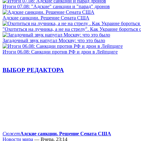
Итоги 07.08: "Адские" санкции и "парад" дронов
Адские санкции. Решение Сената США
"Охотиться на лучника, а не на стрелу". Как Украине бороться 
Загадочный звук напугал Москву: что это было
Итоги 06.08: Санкции против РФ и дрон в Лейпциге
ВЫБОР РЕДАКТОРА
Сюжет
Адские санкции. Решение Сената США
Новости мира
— Вчера, 23:14