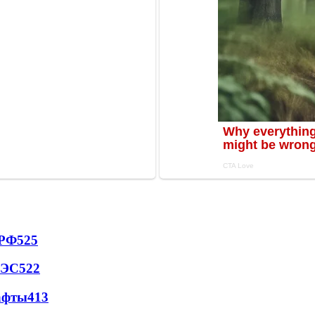
 РФ
525
АЭС
522
афты
413