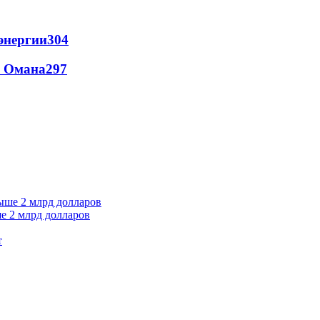
энергии
304
и Омана
297
е 2 млрд долларов
т