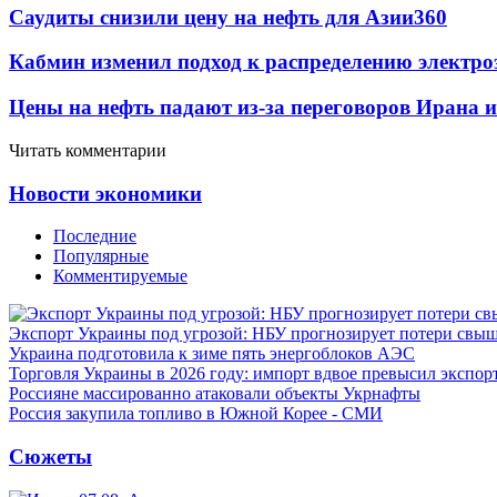
Саудиты снизили цену на нефть для Азии
360
Кабмин изменил подход к распределению электро
Цены на нефть падают из-за переговоров Ирана 
Читать комментарии
Новости экономики
Последние
Популярные
Комментируемые
Экспорт Украины под угрозой: НБУ прогнозирует потери свыш
Украина подготовила к зиме пять энергоблоков АЭС
Торговля Украины в 2026 году: импорт вдвое превысил экспор
Россияне массированно атаковали объекты Укрнафты
Россия закупила топливо в Южной Корее - СМИ
Сюжеты