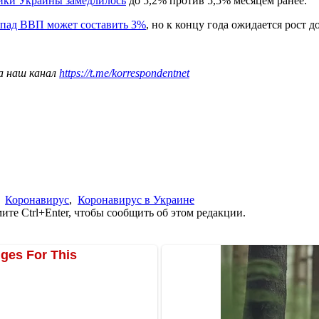
ики Украины замедлилось
до 5,2% против 5,5% месяцем ранее.
спад ВВП может составить 3%
, но к концу года ожидается рост д
а наш канал
https://t.me/korrespondentnet
,
Коронавирус
,
Коронавирус в Украине
те Ctrl+Enter, чтобы сообщить об этом редакции.