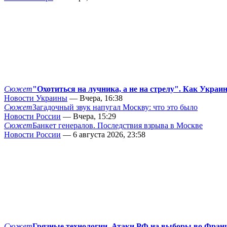
Сюжет
"Охотиться на лучника, а не на стрелу". Как Украи
Новости Украины
— Вчера, 16:38
Сюжет
Загадочный звук напугал Москву: что это было
Новости России
— Вчера, 15:29
Сюжет
Банкет генералов. Последствия взрыва в Москве
Новости России
— 6 августа 2026, 23:58
Сюжет
Грязные технологии. Атаки РФ на выборы во Фран