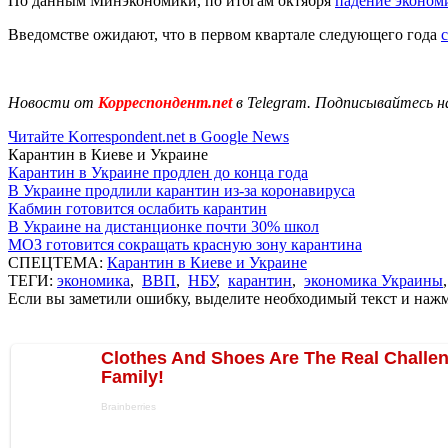
По данным Минэкономики, по итогам октября
падение эконом
Введомстве ожидают, что в первом квартале следующего года
Новости от
Корреспондент.net
в Telegram. Подписывайтесь н
Читайте Korrespondent.net в Google News
Карантин в Киеве и Украине
Карантин в Украине продлен до конца года
В Украине продлили карантин из-за коронавируса
Кабмин готовится ослабить карантин
В Украине на дистанционке почти 30% школ
МОЗ готовится сокращать красную зону карантина
СПЕЦТЕМА:
Карантин в Киеве и Украине
ТЕГИ:
экономика
,
ВВП
,
НБУ
,
карантин
,
экономика Украины
Если вы заметили ошибку, выделите необходимый текст и нажми