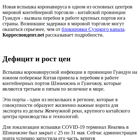
Новая вспышка коронавируса в одном из основных центров
мировой контейнерной торговли - китайской провинции
Гуандун - вызвала перебои в работе крупных портов юга
страны. Возникшие задержки в мировой торговле могут
оказаться серьезнее, чем от
блокировки Суэцкого канала
.
Корреспондент.net
рассказывает подробности.
Дефицит и рост цен
Вспышка коронавирусной инфекции в провинции Гуандун на
южном побережье Китая привела к перебоям в работе
контейнерных портов Шэньчжэнь и Гуанчжоу, которые
являются третьим и пятым по величине в мире.
Эти порты - одни из нескольких в регионе, которые в
совокупности образуют жизненно важные ворота для
экспорта из дельты Жемчужной реки, крупного китайского
центра производства и технологий.
Для локализации вспышки COVID-19 терминал Яньтянь в
Шэньчжэне был закрыт с 25 по 31 мая. Сейчас администрация
порта успешно запустила его часть, вернув