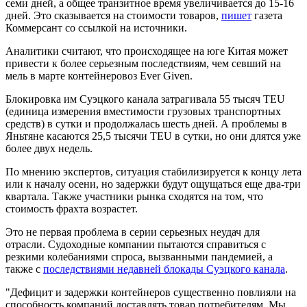
семи дней, а общее транзитное время увеличивается до 15-16
дней. Это сказывается на стоимости товаров,
пишет
газета
Коммерсант со ссылкой на источники.
Аналитики считают, что происходящее на юге Китая может
привести к более серьезным последствиям, чем севший на
мель в марте контейнеровоз Ever Given.
Блокировка им Суэцкого канала затрагивала 55 тысяч TEU
(единица измерения вместимости грузовых транспортных
средств) в сутки и продолжалась шесть дней. А проблемы в
Яньтяне касаются 25,5 тысячи TEU в сутки, но они длятся уже
более двух недель.
По мнению экспертов, ситуация стабилизируется к концу лета
или к началу осени, но задержки будут ощущаться еще два-три
квартала. Также участники рынка сходятся на том, что
стоимость фрахта возрастет.
Это не первая проблема в серии серьезных неудач для
отрасли. Судоходные компании пытаются справиться с
резкими колебаниями спроса, вызванными пандемией, а
также с
последствиями недавней блокады Суэцкого канала
.
"Дефицит и задержки контейнеров существенно повлияли на
способность компаний доставлять товар потребителям. Мы