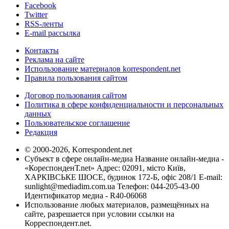
Facebook
Twitter
RSS-ленты
E-mail рассылка
Контакты
Реклама на сайте
Использование материалов korrespondent.net
Правила пользования сайтом
Договор пользования сайтом
Политика в сфере конфиденциальности и персональных
данных
Пользовательское соглашение
Редакция
© 2000-2026, Korrespondent.net
Субъект в сфере онлайн-медиа Название онлайн-медиа -
«КореспонденТ.net» Адрес: 02091, місто Київ,
ХАРКІВСЬКЕ ШОСЕ, будинок 172-Б, офіс 208/1 E-mail:
sunlight@mediadim.com.ua
Телефон: 044-205-43-00
Идентификатор медиа - R40-06068
Использование любых материалов, размещённых на
сайте, разрешается при условии ссылки на
Корреспондент.net.