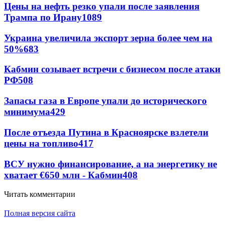
Цены на нефть резко упали после заявления
Трампа по Ирану
1089
Украина увеличила экспорт зерна более чем на
50%
683
Кабмин созывает встречи с бизнесом после атаки
РФ
508
Запасы газа в Европе упали до исторического
минимума
429
После отъезда Путина в Красноярске взлетели
цены на топливо
417
ВСУ нужно финансирование, а на энергетику не
хватает €650 млн - Кабмин
408
Читать комментарии
Полная версия сайта