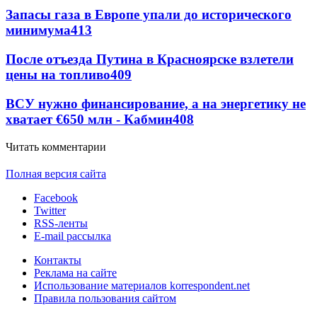
Запасы газа в Европе упали до исторического
минимума
413
После отъезда Путина в Красноярске взлетели
цены на топливо
409
ВСУ нужно финансирование, а на энергетику не
хватает €650 млн - Кабмин
408
Читать комментарии
Полная версия сайта
Facebook
Twitter
RSS-ленты
E-mail рассылка
Контакты
Реклама на сайте
Использование материалов korrespondent.net
Правила пользования сайтом