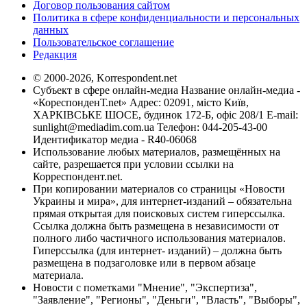
Договор пользования сайтом
Политика в сфере конфиденциальности и персональных
данных
Пользовательское соглашение
Редакция
© 2000-2026, Korrespondent.net
Субъект в сфере онлайн-медиа Название онлайн-медиа -
«КореспонденТ.net» Адрес: 02091, місто Київ,
ХАРКІВСЬКЕ ШОСЕ, будинок 172-Б, офіс 208/1 E-mail:
sunlight@mediadim.com.ua
Телефон: 044-205-43-00
Идентификатор медиа - R40-06068
Использование любых материалов, размещённых на
сайте, разрешается при условии ссылки на
Корреспондент.net.
При копировании материалов со страницы «Новости
Украины и мира», для интернет-изданий – обязательна
прямая открытая для поисковых систем гиперссылка.
Ссылка должна быть размещена в независимости от
полного либо частичного использования материалов.
Гиперссылка (для интернет- изданий) – должна быть
размещена в подзаголовке или в первом абзаце
материала.
Новости с пометками "Мнение", "Экспертиза",
"Заявление", "Регионы", "Деньги", "Власть", "Выборы",