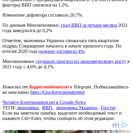
фактора) ВВП снизился на 1,2%.
Изменение дефлятора составило 20,7%.
По данным Минэкономики,
спад ВВП за четыре месяца
2021
года замедлился до 0,2%
Отметим, экономика Украины снижалась пять кварталов
подряд. Сокращение началось в начале прошлого года. По
итогам 2020 года
падение составило 4%
.
Минэкономики
ухудшило прогноз по экономическому росту
в
2021 году с 4,6% до 4,1%.
Новости от
Корреспондент.net
в Telegram. Подписывайтесь
на наш канал
https://t.me/korrespondentnet
Читайте Korrespondent.net в Google News
ТЕГИ:
экономика
,
ВВП
,
экономика Украины
,
Госстат
Если вы заметили ошибку, выделите необходимый текст и
нажмите Ctrl+Enter, чтобы сообщить об этом редакции.