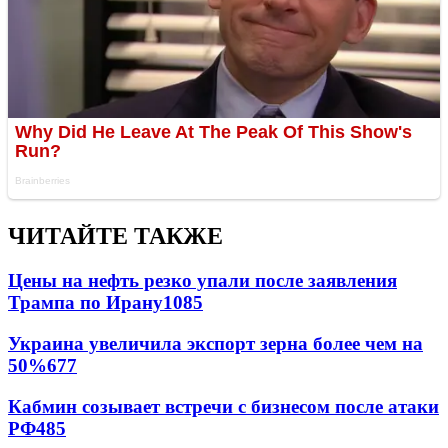
ЧИТАЙТЕ ТАКЖЕ
Цены на нефть резко упали после заявления
Трампа по Ирану
1085
Украина увеличила экспорт зерна более чем на
50%
677
Кабмин созывает встречи с бизнесом после атаки
РФ
485