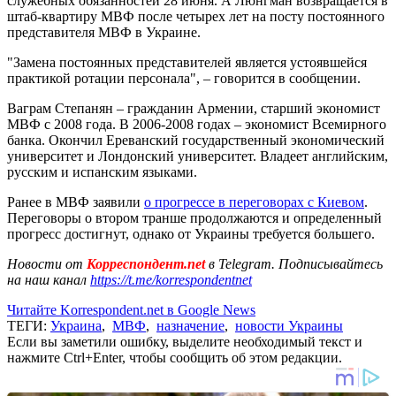
служебных обязанностей 28 июня. А Люнгман возвращается в
штаб-квартиру МВФ после четырех лет на посту постоянного
представителя МВФ в Украине.
"Замена постоянных представителей является устоявшейся
практикой ротации персонала", – говорится в сообщении.
Ваграм Степанян – гражданин Армении, старший экономист
МВФ с 2008 года. В 2006-2008 годах – экономист Всемирного
банка. Окончил Ереванский государственный экономический
университет и Лондонский университет. Владеет английским,
русским и испанским языками.
Ранее в МВФ заявили
о прогрессе в переговорах с Киевом
.
Переговоры о втором транше продолжаются и определенный
прогресс достигнут, однако от Украины требуется большего.
Новости от
Корреспондент.net
в Telegram. Подписывайтесь
на наш канал
https://t.me/korrespondentnet
Читайте Korrespondent.net в Google News
ТЕГИ:
Украина
,
МВФ
,
назначение
,
новости Украины
Если вы заметили ошибку, выделите необходимый текст и
нажмите Ctrl+Enter, чтобы сообщить об этом редакции.