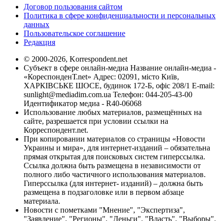
Договор пользования сайтом
Политика в сфере конфиденциальности и персональных
данных
Пользовательское соглашение
Редакция
© 2000-2026, Korrespondent.net
Субъект в сфере онлайн-медиа Название онлайн-медиа -
«КореспонденТ.net» Адрес: 02091, місто Київ,
ХАРКІВСЬКЕ ШОСЕ, будинок 172-Б, офіс 208/1 E-mail:
sunlight@mediadim.com.ua
Телефон: 044-205-43-00
Идентификатор медиа - R40-06068
Использование любых материалов, размещённых на
сайте, разрешается при условии ссылки на
Корреспондент.net.
При копировании материалов со страницы «Новости
Украины и мира», для интернет-изданий – обязательна
прямая открытая для поисковых систем гиперссылка.
Ссылка должна быть размещена в независимости от
полного либо частичного использования материалов.
Гиперссылка (для интернет- изданий) – должна быть
размещена в подзаголовке или в первом абзаце
материала.
Новости с пометками "Мнение", "Экспертиза",
"Заявление", "Регионы", "Деньги", "Власть", "Выборы",