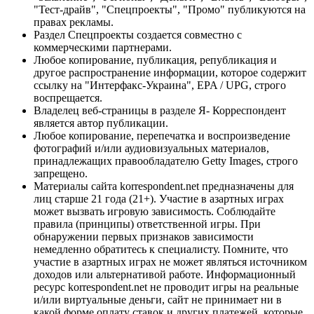
"Тест-драйв", "Спецпроекты", "Промо" публикуются на
правах рекламы.
Раздел Спецпроекты создается совместно с
коммерческими партнерами.
Любое копирование, публикация, републикация и
другое распространение информации, которое содержит
ссылку на "Интерфакс-Украина", EPA / UPG, строго
воспрещается.
Владелец веб-страницы в разделе Я- Корреспондент
является автор публикации.
Любое копирование, перепечатка и воспроизведение
фотографий и/или аудиовизуальных материалов,
принадлежащих правообладателю Getty Images, строго
запрещено.
Материалы сайта korrespondent.net предназначены для
лиц старше 21 года (21+). Участие в азартных играх
может вызвать игровую зависимость. Соблюдайте
правила (принципы) ответственной игры. При
обнаружении первых признаков зависимости
немедленно обратитесь к специалисту. Помните, что
участие в азартных играх не может являться источником
доходов или альтернативой работе. Информационный
ресурс korrespondent.net не проводит игры на реальные
и/или виртуальные деньги, сайт не принимает ни в
какой форме оплату ставок и других платежей, которые