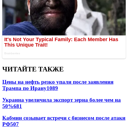
ЧИТАЙТЕ ТАКЖЕ
Цены на нефть резко упали после заявления
Трампа по Ирану
1089
Украина увеличила экспорт зерна более чем на
50%
681
Кабмин созывает встречи с бизнесом после атаки
РФ
507