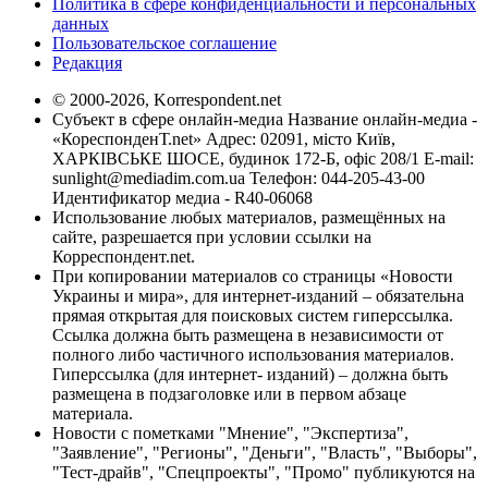
Политика в сфере конфиденциальности и персональных
данных
Пользовательское соглашение
Редакция
© 2000-2026, Korrespondent.net
Субъект в сфере онлайн-медиа Название онлайн-медиа -
«КореспонденТ.net» Адрес: 02091, місто Київ,
ХАРКІВСЬКЕ ШОСЕ, будинок 172-Б, офіс 208/1 E-mail:
sunlight@mediadim.com.ua
Телефон: 044-205-43-00
Идентификатор медиа - R40-06068
Использование любых материалов, размещённых на
сайте, разрешается при условии ссылки на
Корреспондент.net.
При копировании материалов со страницы «Новости
Украины и мира», для интернет-изданий – обязательна
прямая открытая для поисковых систем гиперссылка.
Ссылка должна быть размещена в независимости от
полного либо частичного использования материалов.
Гиперссылка (для интернет- изданий) – должна быть
размещена в подзаголовке или в первом абзаце
материала.
Новости с пометками "Мнение", "Экспертиза",
"Заявление", "Регионы", "Деньги", "Власть", "Выборы",
"Тест-драйв", "Спецпроекты", "Промо" публикуются на