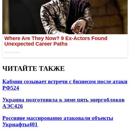
ЧИТАЙТЕ ТАКЖЕ
Кабмин созывает встречи с бизнесом после атаки
РФ
524
Украина подготовила к зиме пять энергоблоков
АЭС
426
Россияне массированно атаковали объекты
Укрнафты
401