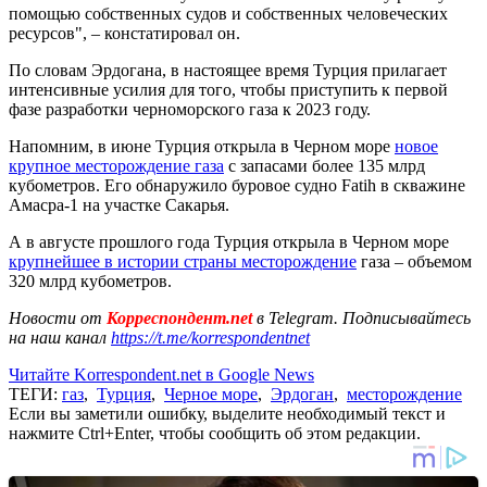
помощью собственных судов и собственных человеческих
ресурсов", – констатировал он.
По словам Эрдогана, в настоящее время Турция прилагает
интенсивные усилия для того, чтобы приступить к первой
фазе разработки черноморского газа к 2023 году.
Напомним, в июне Турция открыла в Черном море
новое
крупное месторождение газа
с запасами более 135 млрд
кубометров. Его обнаружило буровое судно Fatih в скважине
Амасра-1 на участке Сакарья.
А в августе прошлого года Турция открыла в Черном море
крупнейшее в истории страны месторождение
газа – объемом
320 млрд кубометров.
Новости от
Корреспондент.net
в Telegram. Подписывайтесь
на наш канал
https://t.me/korrespondentnet
Читайте Korrespondent.net в Google News
ТЕГИ:
газ
,
Турция
,
Черное море
,
Эрдоган
,
месторождение
Если вы заметили ошибку, выделите необходимый текст и
нажмите Ctrl+Enter, чтобы сообщить об этом редакции.