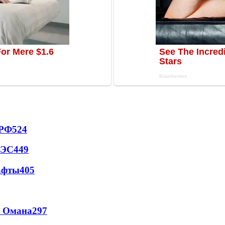
 РФ
524
АЭС
449
афты
405
и Омана
297