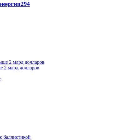
энергии
294
е 2 млрд долларов
т