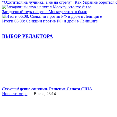
"Охотиться на лучника, а не на стрелу". Как Украине бороться 
Загадочный звук напугал Москву: что это было
Итоги 06.08: Санкции против РФ и дрон в Лейпциге
ВЫБОР РЕДАКТОРА
Сюжет
Адские санкции. Решение Сената США
Новости мира
— Вчера, 23:14