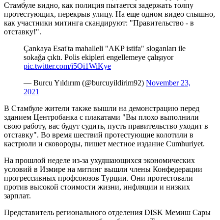
Стамбуле видно, как полиция пытается задержать толпу
протестующих, перекрыв улицу. На еще одном видео слышно,
как участники митинга скандируют: "Правительство - в
отставку!".
Çankaya Esat'ta mahalleli "AKP istifa" sloganları ile
sokağa çıktı. Polis ekipleri engellemeye çalışıyor
pic.twitter.com/i5Oi1WiKye
— Burcu Yıldırım (@burcuyildirim92)
November 23,
2021
В Стамбуле жители также вышли на демонстрацию перед
зданием Центробанка с плакатами "Вы плохо выполнили
свою работу, вас будут судить, пусть правительство уходит в
отставку". Во время шествий протестующие колотили в
кастрюли и сковороды, пишет местное издание Cumhuriyet.
На прошлой неделе из-за ухудшающихся экономических
условий в Измире на митинг вышли члены Конфедерации
прогрессивных профсоюзов Турции. Они протестовали
против высокой стоимости жизни, инфляции и низких
зарплат.
Представитель регионального отделения DISK Мемиш Сары