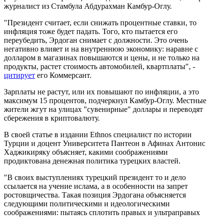
журналист из Стамбула Абдурахман Камбур-Оглу.
"Президент считает, если снижать процентные ставки, то
инфляция тоже будет падать. Того, кто пытается его
переубедить, Эрдоган снимает с должности. Это очень
негативно влияет и на внутреннюю экономику: наравне с
долларом в магазинах повышаются и цены, и не только на
продукты, растет стоимость автомобилей, квартплаты", -
цитирует
его Коммерсант.
Зарплаты не растут, или их повышают по инфляции, а это
максимум 15 процентов, подчеркнул Камбур-Оглу. Местные
жители жгут на улицах "сувенирные" доллары и переводят
сбережения в криптовалюту.
В своей статье в издании Ethnos специалист по истории
Турции и доцент Университета Пантеон в Афинах Антонис
Хаджикиряку объясняет, какими соображениями
продиктована денежная политика турецких властей.
"В своих выступлениях турецкий президент то и дело
ссылается на учение ислама, а в особенности на запрет
ростовщичества. Такая позиция Эрдогана объясняется
следующими политическими и идеологическими
соображениями: пытаясь сплотить правых и ультраправых