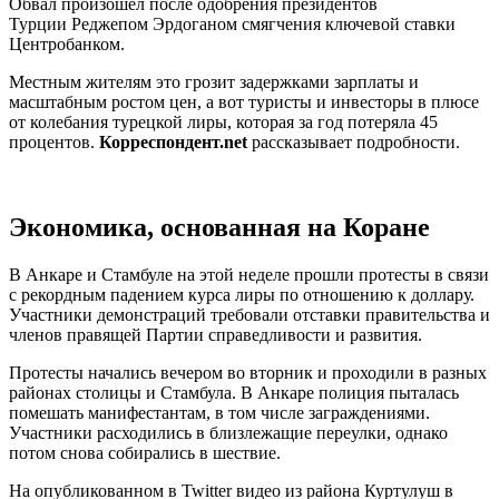
Обвал произошел после одобрения президентов
Турции Реджепом Эрдоганом смягчения ключевой ставки
Центробанком.
Местным жителям это грозит задержками зарплаты и
масштабным ростом цен, а вот туристы и инвесторы в плюсе
от колебания турецкой лиры, которая за год потеряла 45
процентов.
Корреспондент.net
рассказывает подробности.
Экономика, основанная на Коране
В Анкаре и Стамбуле на этой неделе прошли протесты в связи
с рекордным падением курса лиры по отношению к доллару.
Участники демонстраций требовали отставки правительства и
членов правящей Партии справедливости и развития.
Протесты начались вечером во вторник и проходили в разных
районах столицы и Стамбула. В Анкаре полиция пыталась
помешать манифестантам, в том числе заграждениями.
Участники расходились в близлежащие переулки, однако
потом снова собирались в шествие.
На опубликованном в Twitter видео из района Куртулуш в