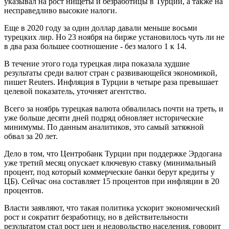
указывал на рост нищеты и безработицы в Турции, а также на
несправедливо высокие налоги.
Еще в 2020 году за один доллар давали меньше восьми
турецких лир. Но 23 ноября на бирже установилось чуть ли не
в два раза большее соотношение - без малого 1 к 14.
В течение этого года турецкая лира показала худшие
результаты среди валют стран с развивающейся экономикой,
пишет Reuters. Инфляция в Турции в четыре раза превышает
целевой показатель, уточняет агентство.
Всего за ноябрь турецкая валюта обвалилась почти на треть, и
уже больше десяти дней подряд обновляет исторические
минимумы. По данным аналитиков, это самый затяжной
обвал за 20 лет.
Дело в том, что Центробанк Турции при поддержке Эрдогана
уже третий месяц опускает ключевую ставку (минимальный
процент, под который коммерческие банки берут кредиты у
ЦБ). Сейчас она составляет 15 процентов при инфляции в 20
процентов.
Власти заявляют, что такая политика ускорит экономический
рост и сократит безработицу, но в действительности
результатом стал рост цен и недовольство населения, говорит