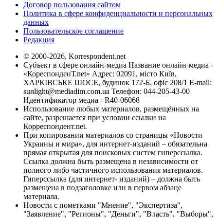
Договор пользования сайтом
Политика в сфере конфиденциальности и персональных
данных
Пользовательское соглашение
Редакция
© 2000-2026, Korrespondent.net
Субъект в сфере онлайн-медиа Название онлайн-медиа -
«КореспонденТ.net» Адрес: 02091, місто Київ,
ХАРКІВСЬКЕ ШОСЕ, будинок 172-Б, офіс 208/1 E-mail:
sunlight@mediadim.com.ua
Телефон: 044-205-43-00
Идентификатор медиа - R40-06068
Использование любых материалов, размещённых на
сайте, разрешается при условии ссылки на
Корреспондент.net.
При копировании материалов со страницы «Новости
Украины и мира», для интернет-изданий – обязательна
прямая открытая для поисковых систем гиперссылка.
Ссылка должна быть размещена в независимости от
полного либо частичного использования материалов.
Гиперссылка (для интернет- изданий) – должна быть
размещена в подзаголовке или в первом абзаце
материала.
Новости с пометками "Мнение", "Экспертиза",
"Заявление", "Регионы", "Деньги", "Власть", "Выборы",