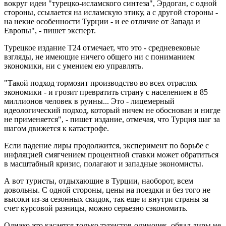
вокруг идеи "турецко-исламского синтеза", Эрдоган, с одной
стороны, ссылается на исламскую этику, а с другой стороны -
на некие особенности Турции - и ее отличие от Запада и
Европы", - пишет эксперт.
Турецкое издание T24 отмечает, что это - средневековые
взгляды, не имеющие ничего общего ни с пониманием
экономики, ни с умением ею управлять.
"Такой подход тормозит производство во всех отраслях
экономики - и грозит превратить страну с населением в 85
миллионов человек в руины... Это - лицемерный
идеологический подход, который ничем не обоснован и нигде
не применяется", - пишет издание, отмечая, что Турция шаг за
шагом движется к катастрофе.
Если падение лиры продолжится, эксперимент по борьбе с
инфляцией смягчением процентной ставки может обратиться
в масштабный кризис, полагают и западные экономисты.
А вот туристы, отдыхающие в Турции, наоборот, всем
довольны. С одной стороны, цены на поездки и без того не
высоки из-за сезонных скидок, так еще и внутри страны за
счет курсовой разницы, можно серьезно сэкономить.
Однако это касается только туристов-одиночек, обвал лиры не