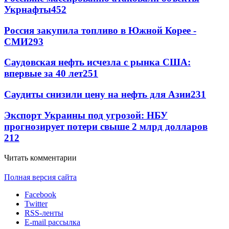
Укрнафты
452
Россия закупила топливо в Южной Корее -
СМИ
293
Саудовская нефть исчезла с рынка США:
впервые за 40 лет
251
Саудиты снизили цену на нефть для Азии
231
Экспорт Украины под угрозой: НБУ
прогнозирует потери свыше 2 млрд долларов
212
Читать комментарии
Полная версия сайта
Facebook
Twitter
RSS-ленты
E-mail рассылка