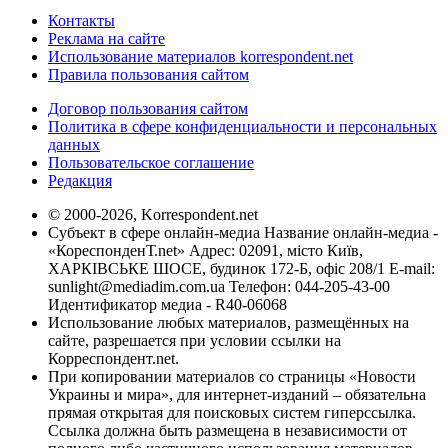
Контакты
Реклама на сайте
Использование материалов korrespondent.net
Правила пользования сайтом
Договор пользования сайтом
Политика в сфере конфиденциальности и персональных
данных
Пользовательское соглашение
Редакция
© 2000-2026, Korrespondent.net
Субъект в сфере онлайн-медиа Название онлайн-медиа -
«КореспонденТ.net» Адрес: 02091, місто Київ,
ХАРКІВСЬКЕ ШОСЕ, будинок 172-Б, офіс 208/1 E-mail:
sunlight@mediadim.com.ua
Телефон: 044-205-43-00
Идентификатор медиа - R40-06068
Использование любых материалов, размещённых на
сайте, разрешается при условии ссылки на
Корреспондент.net.
При копировании материалов со страницы «Новости
Украины и мира», для интернет-изданий – обязательна
прямая открытая для поисковых систем гиперссылка.
Ссылка должна быть размещена в независимости от