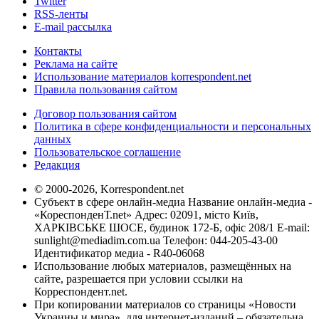
Twitter
RSS-ленты
E-mail рассылка
Контакты
Реклама на сайте
Использование материалов korrespondent.net
Правила пользования сайтом
Договор пользования сайтом
Политика в сфере конфиденциальности и персональных
данных
Пользовательское соглашение
Редакция
© 2000-2026, Korrespondent.net
Субъект в сфере онлайн-медиа Название онлайн-медиа -
«КореспонденТ.net» Адрес: 02091, місто Київ,
ХАРКІВСЬКЕ ШОСЕ, будинок 172-Б, офіс 208/1 E-mail:
sunlight@mediadim.com.ua
Телефон: 044-205-43-00
Идентификатор медиа - R40-06068
Использование любых материалов, размещённых на
сайте, разрешается при условии ссылки на
Корреспондент.net.
При копировании материалов со страницы «Новости
Украины и мира», для интернет-изданий – обязательна