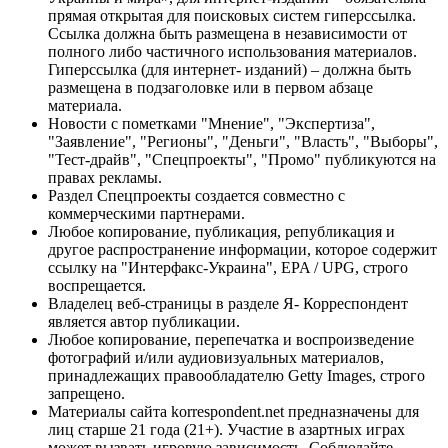
прямая открытая для поисковых систем гиперссылка.
Ссылка должна быть размещена в независимости от
полного либо частичного использования материалов.
Гиперссылка (для интернет- изданий) – должна быть
размещена в подзаголовке или в первом абзаце
материала.
Новости с пометками "Мнение", "Экспертиза",
"Заявление", "Регионы", "Деньги", "Власть", "Выборы",
"Тест-драйв", "Спецпроекты", "Промо" публикуются на
правах рекламы.
Раздел Спецпроекты создается совместно с
коммерческими партнерами.
Любое копирование, публикация, републикация и
другое распространение информации, которое содержит
ссылку на "Интерфакс-Украина", EPA / UPG, строго
воспрещается.
Владелец веб-страницы в разделе Я- Корреспондент
является автор публикации.
Любое копирование, перепечатка и воспроизведение
фотографий и/или аудиовизуальных материалов,
принадлежащих правообладателю Getty Images, строго
запрещено.
Материалы сайта korrespondent.net предназначены для
лиц старше 21 года (21+). Участие в азартных играх
может вызвать игровую зависимость. Соблюдайте