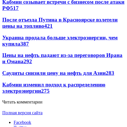
Кабмин созывает встречи с бизнесом после атаки
РФ
517
После отъезда Путина в Красноярске взлетели
цены на топливо
421
Украина продала больше электроэнергии, чем
купила
387
Цены на нефть падают из-за переговоров Ирана
и Омана
292
Саудиты снизили цену на нефть для Азии
283
Кабмин изменил подход к распределению
электроэнергии
275
Читать комментарии
Полная версия сайта
Facebook