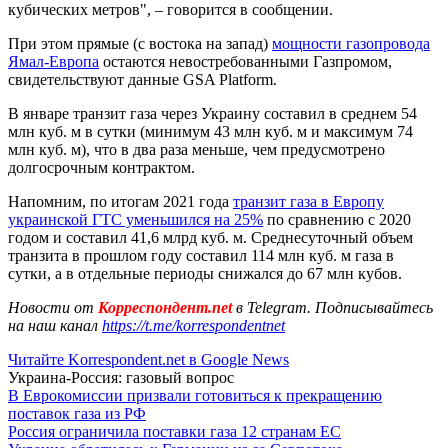
кубических метров", – говорится в сообщении.
При этом прямые (с востока на запад)
мощности газопровода
Ямал-Европа
остаются невостребованными Газпромом,
свидетельствуют данные GSA Platform.
В январе транзит газа через Украину составил в среднем 54
млн куб. м в сутки (минимум 43 млн куб. м и максимум 74
млн куб. м), что в два раза меньше, чем предусмотрено
долгосрочным контрактом.
Напомним, по итогам 2021 года
транзит газа в Европу
украинской ГТС уменьшился на 25%
по сравнению с 2020
годом и составил 41,6 млрд куб. м. Среднесуточный объем
транзита в прошлом году составил 114 млн куб. м газа в
сутки, а в отдельные периоды снижался до 67 млн кубов.
Новости от
Корреспондент.net
в Telegram. Подписывайтесь
на наш канал
https://t.me/korrespondentnet
Читайте Korrespondent.net в Google News
Украина-Россия: газовый вопрос
В Еврокомиссии призвали готовиться к прекращению
поставок газа из РФ
Россия ограничила поставки газа 12 странам ЕС