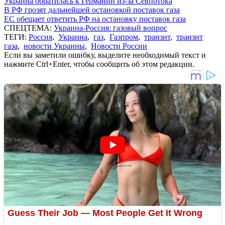
Украина обратилась к Германии из-за Севпотока
В РФ грозят дальнейшей остановкой поставок газа
ЕС обещает ответить РФ на остановку поставок газа
СПЕЦТЕМА:
Украина-Россия: газовый вопрос
ТЕГИ:
Россия
,
Украина
,
газ
,
Газпром
,
транзит
,
транзит
газа
,
новости Украины
,
Новости России
Если вы заметили ошибку, выделите необходимый текст и
нажмите Ctrl+Enter, чтобы сообщить об этом редакции.