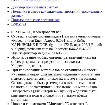
Договор пользования сайтом
Политика в сфере конфиденциальности и персональных
данных
Пользовательское соглашение
Редакция
© 2000-2026, Korrespondent.net
Субъект в сфере онлайн-медиа Название онлайн-медиа -
«КореспонденТ.net» Адрес: 02091, місто Київ,
ХАРКІВСЬКЕ ШОСЕ, будинок 172-Б, офіс 208/1 E-mail:
sunlight@mediadim.com.ua
Телефон: 044-205-43-00
Идентификатор медиа - R40-06068
Использование любых материалов, размещённых на
сайте, разрешается при условии ссылки на
Корреспондент.net.
При копировании материалов со страницы «Новости
Украины и мира», для интернет-изданий – обязательна
прямая открытая для поисковых систем гиперссылка.
Ссылка должна быть размещена в независимости от
полного либо частичного использования материалов.
Гиперссылка (для интернет- изданий) – должна быть
размещена в подзаголовке или в первом абзаце
материала.
Новости с пометками "Мнение", "Экспертиза",