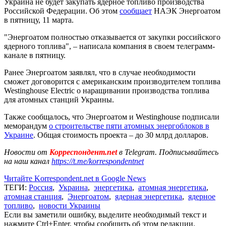
Украина не будет закупать ядерное топливо производства
Российской Федерации. Об этом
сообщает
НАЭК Энергоатом
в пятницу, 11 марта.
"Энергоатом полностью отказывается от закупки российского
ядерного топлива", – написала компания в своем телеграмм-
канале в пятницу.
Ранее Энергоатом заявлял, что в случае необходимости
сможет договорится с американским производителем топлива
Westinghouse Electric о наращивании производства топлива
для атомных станций Украины.
Также сообщалось, что Энергоатом и Westinghouse подписали
меморандум
о строительстве пяти атомных энергоблоков в
Украине
. Общая стоимость проекта – до 30 млрд долларов.
Новости от
Корреспондент.net
в Telegram. Подписывайтесь
на наш канал
https://t.me/korrespondentnet
Читайте Korrespondent.net в Google News
ТЕГИ:
Россия
,
Украина
,
энергетика
,
атомная энергетика
,
атомная станция
,
Энергоатом
,
ядерная энергетика
,
ядерное
топливо
,
новости Украины
Если вы заметили ошибку, выделите необходимый текст и
нажмите Ctrl+Enter, чтобы сообщить об этом редакции.