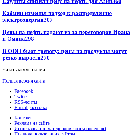
Саудиты снизили цену на нефть для Азии
360
Кабмин изменил подход к распределению
электроэнергии
307
Цены на нефть падают из-за переговоров Ирана
и Омана
298
В ООН бьют тревогу: цены на продукты могут
резко вырасти
270
Читать комментарии
Полная версия сайта
Facebook
Twitter
RSS-ленты
E-mail рассылка
Контакты
Реклама на сайте
Использование материалов korrespondent.net
Правила пользования сайтом