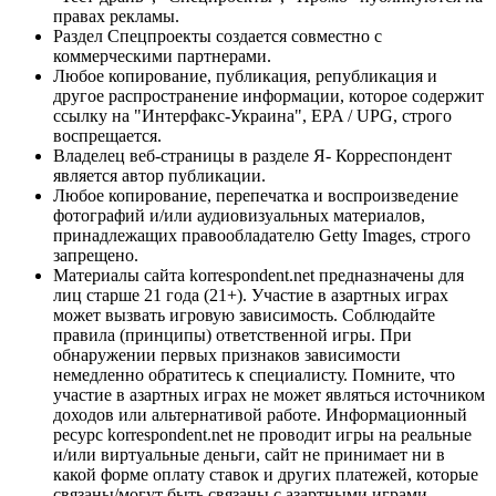
правах рекламы.
Раздел Спецпроекты создается совместно с
коммерческими партнерами.
Любое копирование, публикация, републикация и
другое распространение информации, которое содержит
ссылку на "Интерфакс-Украина", EPA / UPG, строго
воспрещается.
Владелец веб-страницы в разделе Я- Корреспондент
является автор публикации.
Любое копирование, перепечатка и воспроизведение
фотографий и/или аудиовизуальных материалов,
принадлежащих правообладателю Getty Images, строго
запрещено.
Материалы сайта korrespondent.net предназначены для
лиц старше 21 года (21+). Участие в азартных играх
может вызвать игровую зависимость. Соблюдайте
правила (принципы) ответственной игры. При
обнаружении первых признаков зависимости
немедленно обратитесь к специалисту. Помните, что
участие в азартных играх не может являться источником
доходов или альтернативой работе. Информационный
ресурс korrespondent.net не проводит игры на реальные
и/или виртуальные деньги, сайт не принимает ни в
какой форме оплату ставок и других платежей, которые
связаны/могут быть связаны с азартными играми,