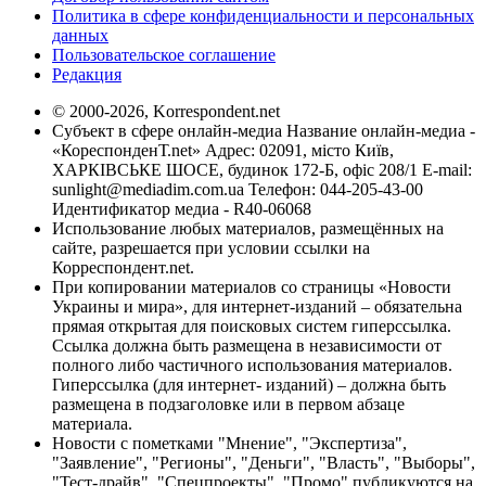
Политика в сфере конфиденциальности и персональных
данных
Пользовательское соглашение
Редакция
© 2000-2026, Korrespondent.net
Субъект в сфере онлайн-медиа Название онлайн-медиа -
«КореспонденТ.net» Адрес: 02091, місто Київ,
ХАРКІВСЬКЕ ШОСЕ, будинок 172-Б, офіс 208/1 E-mail:
sunlight@mediadim.com.ua
Телефон: 044-205-43-00
Идентификатор медиа - R40-06068
Использование любых материалов, размещённых на
сайте, разрешается при условии ссылки на
Корреспондент.net.
При копировании материалов со страницы «Новости
Украины и мира», для интернет-изданий – обязательна
прямая открытая для поисковых систем гиперссылка.
Ссылка должна быть размещена в независимости от
полного либо частичного использования материалов.
Гиперссылка (для интернет- изданий) – должна быть
размещена в подзаголовке или в первом абзаце
материала.
Новости с пометками "Мнение", "Экспертиза",
"Заявление", "Регионы", "Деньги", "Власть", "Выборы",
"Тест-драйв", "Спецпроекты", "Промо" публикуются на