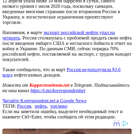
12 апреля упала ниже 10 млн баррелей в сутки, самого
низкого уровня с июля 2020 года, поскольку санкции,
введенные многими странами после вторжения России в
Украину, и логистические ограничения препятствуют
торговле.
Напомним, в марте
экспорт российской нефти упал на
четверть
. Россия столкнулась с проблемой продать свою нефть
после введения эмбарго США и негласного бойкота в ответ на
войну в Украине. По данным СМИ, сейчас порядка 70%
российской нефти, поставляемой на экспорт, с трудом находит
покупателей.
Также сообщалось, что за март
Россия недополучила $3,6
млрд
нефтегазовых доходов.
Новости от
Корреспондент.net
в Telegram. Подписывайтесь
на наш канал
https://t.me/korrespondentnet
Читайте Korrespondent.net в Google News
ТЕГИ:
Россия
,
нефть
,
топливо
Если вы заметили ошибку, выделите необходимый текст и
нажмите Ctrl+Enter, чтобы сообщить об этом редакции.