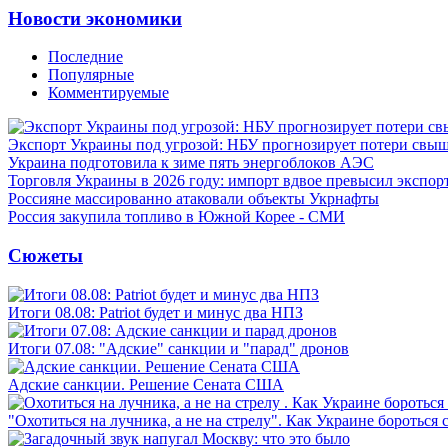
Новости экономики
Последние
Популярные
Комментируемые
Экспорт Украины под угрозой: НБУ прогнозирует потери свыш
Украина подготовила к зиме пять энергоблоков АЭС
Торговля Украины в 2026 году: импорт вдвое превысил экспор
Россияне массированно атаковали объекты Укрнафты
Россия закупила топливо в Южной Корее - СМИ
Сюжеты
Итоги 08.08: Patriot будет и минус два НПЗ
Итоги 07.08: "Адские" санкции и "парад" дронов
Адские санкции. Решение Сената США
"Охотиться на лучника, а не на стрелу". Как Украине бороться 