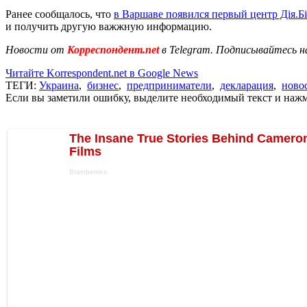
Ранее сообщалось, что
в Варшаве появился первый центр Дія.Бі
и получить другую важжную информацию.
Новости от
Корреспондент.net
в Telegram. Подписывайтесь н
Читайте Korrespondent.net в Google News
ТЕГИ:
Украина
,
бизнес
,
предприниматели
,
декларация
,
ново
Если вы заметили ошибку, выделите необходимый текст и нажми