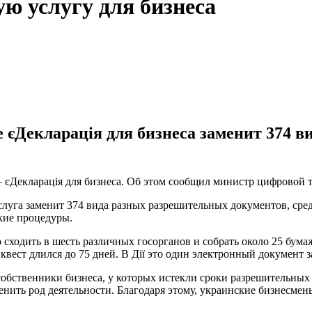
ую услугу для бизнеса
е єДекларація для бизнеса заменит 374 
 – єДекларація для бизнеса. Об этом сообщил министр цифрово
слуга заменит 374 вида разных разрешительных документов, сре
кие процедуры.
о сходить в шесть различных госорганов и собрать около 25 бу
вест длился до 75 дней. В Дії это один электронный документ з
бственники бизнеса, у которых истекли сроки разрешительных
ить род деятельности. Благодаря этому, украинские бизнесмены 