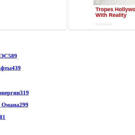
АЭС
589
афты
439
энергии
319
и Омана
299
81