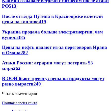
Кабмин созывает встречи с бизнесом после атаки
РФ
513
После отъезда Путина в Красноярске взлетели
цены на топливо
419
Украина продала больше электроэнергии, чем
купила
385
Цены на нефть падают из-за переговоров Ирана
и Омана
282
Атаки России: аграрии могут потерять $3
млрд
262
В ООН бьют тревогу: цены на продукты могут
резко вырасти
240
Читать комментарии
Полная версия сайта