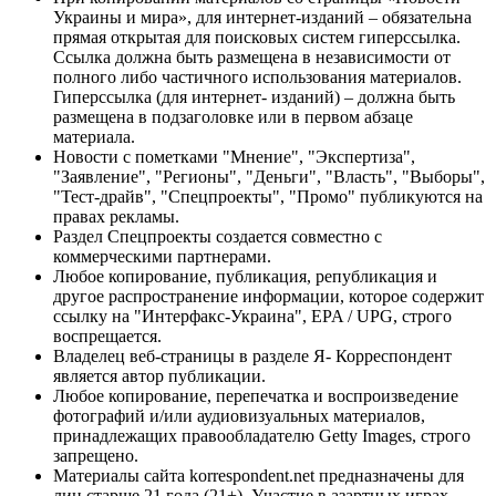
Украины и мира», для интернет-изданий – обязательна
прямая открытая для поисковых систем гиперссылка.
Ссылка должна быть размещена в независимости от
полного либо частичного использования материалов.
Гиперссылка (для интернет- изданий) – должна быть
размещена в подзаголовке или в первом абзаце
материала.
Новости с пометками "Мнение", "Экспертиза",
"Заявление", "Регионы", "Деньги", "Власть", "Выборы",
"Тест-драйв", "Спецпроекты", "Промо" публикуются на
правах рекламы.
Раздел Спецпроекты создается совместно с
коммерческими партнерами.
Любое копирование, публикация, републикация и
другое распространение информации, которое содержит
ссылку на "Интерфакс-Украина", EPA / UPG, строго
воспрещается.
Владелец веб-страницы в разделе Я- Корреспондент
является автор публикации.
Любое копирование, перепечатка и воспроизведение
фотографий и/или аудиовизуальных материалов,
принадлежащих правообладателю Getty Images, строго
запрещено.
Материалы сайта korrespondent.net предназначены для
лиц старше 21 года (21+). Участие в азартных играх