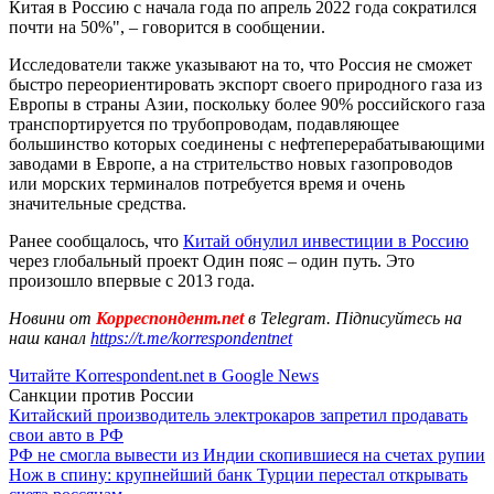
Китая в Россию с начала года по апрель 2022 года сократился
почти на 50%", – говорится в сообщении.
Исследователи также указывают на то, что Россия не сможет
быстро переориентировать экспорт своего природного газа из
Европы в страны Азии, поскольку более 90% российского газа
транспортируется по трубопроводам, подавляющее
большинство которых соединены с нефтеперерабатывающими
заводами в Европе, а на стрительство новых газопроводов
или морских терминалов потребуется время и очень
значительные средства.
Ранее сообщалось, что
Китай обнулил инвестиции в Россию
через глобальный проект Один пояс – один путь. Это
произошло впервые с 2013 года.
Новини от
Корреспондент.net
в Telegram. Підписуйтесь на
наш канал
https://t.me/korrespondentnet
Читайте Korrespondent.net в Google News
Санкции против России
Китайский производитель электрокаров запретил продавать
свои авто в РФ
РФ не смогла вывести из Индии скопившиеся на счетах рупии
Нож в спину: крупнейший банк Турции перестал открывать