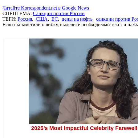
Читайте Korrespondent.net в Google News
СПЕЦТЕМА:
Санкции против России
ТЕГИ:
Россия
,
США
,
ЕС
,
цены на нефть
,
санкции против Ро
Если вы заметили ошибку, выделите необходимый текст и нажми