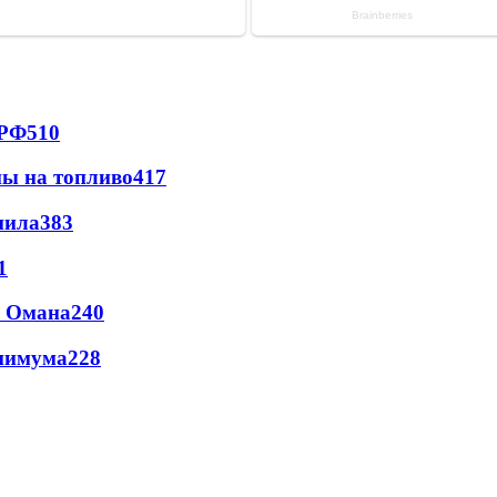
 РФ
510
ны на топливо
417
пила
383
1
и Омана
240
инимума
228