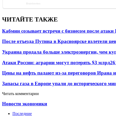
ЧИТАЙТЕ ТАКЖЕ
Кабмин созывает встречи с бизнесом после атаки
После отъезда Путина в Красноярске взлетели це
Украина продала больше электроэнергии, чем ку
Атаки России: аграрии могут потерять $3 млрд
26
Цены на нефть падают из-за переговоров Ирана 
Запасы газа в Европе упали до исторического м
Читать комментарии
Новости экономики
Последние