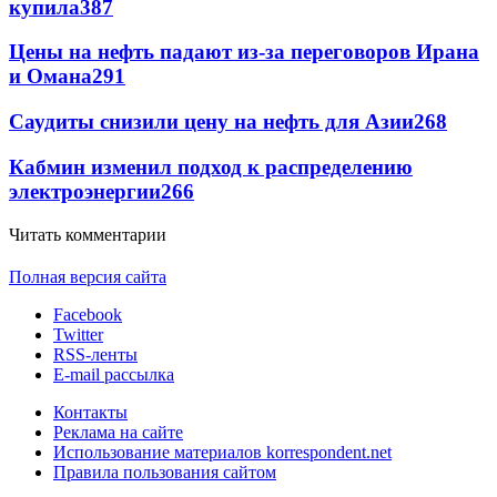
купила
387
Цены на нефть падают из-за переговоров Ирана
и Омана
291
Саудиты снизили цену на нефть для Азии
268
Кабмин изменил подход к распределению
электроэнергии
266
Читать комментарии
Полная версия сайта
Facebook
Twitter
RSS-ленты
E-mail рассылка
Контакты
Реклама на сайте
Использование материалов korrespondent.net
Правила пользования сайтом