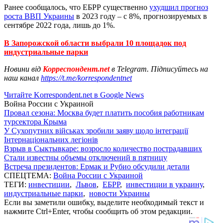
Ранее сообщалось, что ЕБРР существенно
ухудшил прогноз
роста ВВП Украины
в 2023 году – с 8%, прогнозируемых в
сентябре 2022 года, лишь до 1%.
В Запорожской области выбрали 10 площадок под
индустриальные парки
Новини від
Корреспондент.net
в Telegram. Підписуйтесь на
наш канал
https://t.me/korrespondentnet
Читайте Korrespondent.net в Google News
Война России с Украиной
Провал сезона: Москва будет платить пособия работникам
турсектора Крыма
У Сухопутних військах зробили заяву щодо інтеграції
Інтернаціональних легіонів
Взрыв в Сыктывкаре: возросло количество пострадавших
Стали известны объемы отключений в пятницу
Встреча президентов: Ермак и Рубио обсудили детали
СПЕЦТЕМА:
Война России с Украиной
ТЕГИ:
инвестиции
,
Львов
,
ЕБРР
,
инвестиции в украину
,
индустриальные парки
,
новости Украины
Если вы заметили ошибку, выделите необходимый текст и
нажмите Ctrl+Enter, чтобы сообщить об этом редакции.