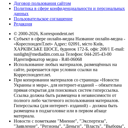
Договор пользования сайтом
Политика в сфере конфиденциальности и персональных
данных
Пользовательское соглашение
Редакция
© 2000-2026, Korrespondent.net
Субъект в сфере онлайн-медиа Название онлайн-медиа -
«КореспонденТ.net» Адрес: 02091, місто Київ,
ХАРКІВСЬКЕ ШОСЕ, будинок 172-Б, офіс 208/1 E-mail:
sunlight@mediadim.com.ua
Телефон: 044-205-43-00
Идентификатор медиа - R40-06068
Использование любых материалов, размещённых на
сайте, разрешается при условии ссылки на
Корреспондент.net.
При копировании материалов со страницы «Новости
Украины и мира», для интернет-изданий – обязательна
прямая открытая для поисковых систем гиперссылка.
Ссылка должна быть размещена в независимости от
полного либо частичного использования материалов.
Гиперссылка (для интернет- изданий) – должна быть
размещена в подзаголовке или в первом абзаце
материала.
Новости с пометками "Мнение", "Экспертиза",
"Заявление", "Регионы", "Деньги", "Власть", "Выборы",